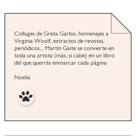
Carmen Martín Gaite en la Gran Manzana entre
septiembre de 1980 y comienzos de 1981. Es un
recorrido de la autora (por medio de imágenes y
pequeños comentarios) por su día a día
neoyorquino, y a través de sus contactos con la
Collages de Greta Garbo, homenajes a
sociedad estadounidense de la época. Una obra
Virginia Woolf, extractos de revistas,
original, y una original narración, con una visión
periódicos... Martín Gaite se convierte en
íntima y sensible de una escritora cuya faceta de
toda una artista (más, si cabe) en un libro
contar a través de collages es poco conocida.
del que querrás enmarcar cada página
Noelia