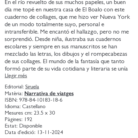
En el río revuelto de sus muchos papeles, un buen
día me topé en nuestra casa de El Boalo con este
cuaderno de collages, que me hizo ver Nueva York
de un modo totalmente suyo, personal e
intransferible. Me encantó el hallazgo, pero no me
sorprendió. Desde niña, ilustraba sus cuadernos
escolares y siempre en sus manuscritos se han
mezclado las letras, los dibujos y el rompecabezas
de sus collages. El mundo de la fantasía que tanto
formó parte de su vida cotidiana y literaria se unía
en original amalgama en todo lo que creaba. Este es
Llegir més
un ejemplo claro de ese cóctel creativo.
Editorial:
Siruela
Narrativa de viatges
Matèria:
De la nota preliminar de ANA MARÍA MARTÍN
ISBN:
978-84-10183-18-6
GAITE
Idioma:
Castellano
Mesures cm:
23.5 x 30
Pàgines:
192
Visión de Nueva York, publicado por Siruela por
Estat:
Disponible
primera vez en 2005, fue elaborado, pues, como
Data d'edició:
13-11-2024
una colección de collages durante la estancia de