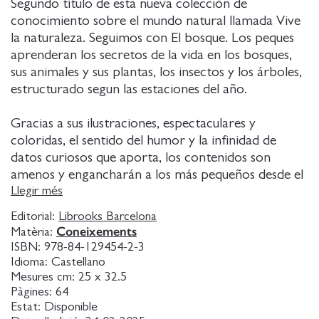
Segundo título de esta nueva colección de
conocimiento sobre el mundo natural llamada Vive
la naturaleza. Seguimos con El bosque. Los peques
aprenderan los secretos de la vida en los bosques,
sus animales y sus plantas, los insectos y los árboles,
estructurado segun las estaciones del año.
Gracias a sus ilustraciones, espectaculares y
coloridas, el sentido del humor y la infinidad de
datos curiosos que aporta, los contenidos son
amenos y engancharán a los más pequeños desde el
primer momento.
Llegir més
Además, los acabados son de gran calidad y el
Editorial:
Librooks Barcelona
diseño cuidado acaban de configurar una
Coneixements
Matèria:
publicación-objeto que enamorará no solo a las
ISBN:
978-84-129454-2-3
criaturas, sino que también a los adultos.
Idioma:
Castellano
Mesures cm:
25 x 32.5
Pàgines:
64
Estat:
Disponible