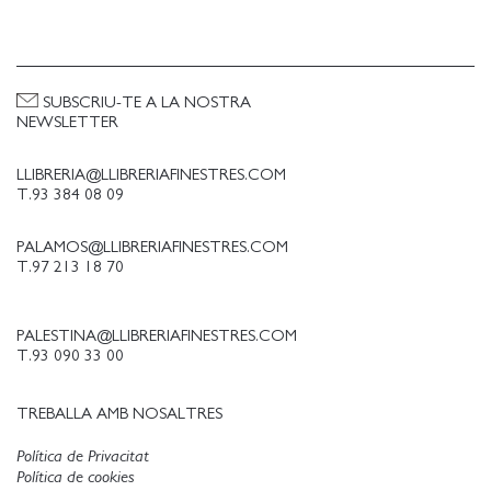
Boeuf (Libération)
He aquí una obra sobre la muerte que uno se
sorprende leyendo con una sonrisa en los labios. ( )
Apoyándose en los textos sagrados y, de forma
SUBSCRIU-TE A LA NOSTRA
imprevista, en los objetos más profanos de la
NEWSLETTER
cotidianidad incluido el Lego , la rabina Delphine
Horvilleur nos ofrece aqu
LLIBRERIA@LLIBRERIAFINESTRES.COM
T.93 384 08 09
PALAMOS@LLIBRERIAFINESTRES.COM
T.97 213 18 70
PALESTINA@LLIBRERIAFINESTRES.COM
T.93 090 33 00
TREBALLA AMB NOSALTRES
Política de Privacitat
Política de cookies