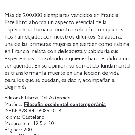
Más de 200.000 ejemplares vendidos en Francia.
Este libro aborda un aspecto esencial de la
experiencia humana: nuestra relación con quienes
nos han dejado, con nuestros difuntos. Su autora,
una de las primeras mujeres en ejercer como rabina
en Francia, relata con delicadeza y sabiduría sus
experiencias consolando a quienes han perdido a un
ser querido. En su opinión, su cometido fundamental
es transformar la muerte en una lección de vida
para los que se quedan, es decir, acompañar a
mujeres y a hombres que en un momento crucial de
Llegir més
sus vidas necesitan narraciones . El tapiz de este
Editorial:
Libros Del Asteroide
tratado de consuelo se teje con tres hilos: la
Filosofia occidental contemporània
Matèria:
evocación de la vida interrumpida, la interpretación
ISBN:
978-84-19089-01-4
de los textos sagrados y las tradiciones funerarias y
Idioma:
Castellano
la rememoración de ciertos episodios de la vida de
Mesures cm:
12.5 x 20
Pàgines:
200
su autora; con ellos construye un relato que