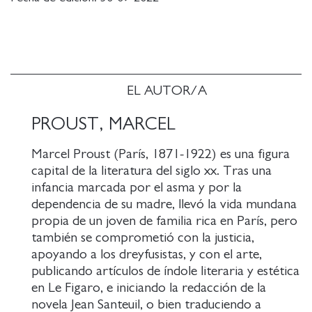
del lector con esta larga y compleja obra.
Y, finalmente, ofrece la saga en sus siete tomos y en
un formato cómodo y asequible, para hacer ya
ineludible este verdadero reto literario.
EL AUTOR/A
PROUST, MARCEL
Marcel Proust (París, 1871-1922) es una figura
capital de la literatura del siglo xx. Tras una
infancia marcada por el asma y por la
dependencia de su madre, llevó la vida mundana
propia de un joven de familia rica en París, pero
también se comprometió con la justicia,
apoyando a los dreyfusistas, y con el arte,
publicando artículos de índole literaria y estética
en Le Figaro, e iniciando la redacción de la
novela Jean Santeuil, o bien traduciendo a