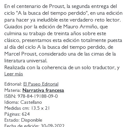
En el centenario de Proust, la segunda entrega del
ciclo "A la busca del tiempo perdido", en una edición
para hacer ya ineludible este verdadero reto lector.
Guiados por la edición de Mauro Armiño, que
culmina su trabajo de treinta años sobre este
clásico, presentamos esta edición totalmente puesta
al día del ciclo A la busca del tiempo perdido, de
Marcel Proust, considerado una de las cimas de la
literatura universal.
Realizada con la coherencia de un solo traductor, y
totalmente revisada y actualizada, nuestra versión
Leer más
cuenta con un único y riguroso aparato de notas,
Editorial:
El Paseo Editorial
imprescindible para una lectura plena de la obra
Narrativa francesa
Materia:
proustiana.
ISBN:
978-84-19188-09-0
También añade resúmenes de cada tomo y
Idioma:
Castellano
diccionarios de personajes y de lugares incluidos en
Medidas cm:
13.5 x 21
Páginas:
624
el primer volumen para que sirvan de guía de
Estado:
Disponible
localización y procuren un contacto más inmediato
Fecha de edición:
30-09-2022