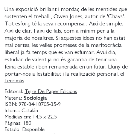
Una exposició brillant i mordaç de les mentides que
sustenten el treball , Owen Jones, autor de 'Chavs'.
Tot esforç té la seva recompensa . Així de simple.
Així de clar. I així de fals, com a mínim per a la
majoria de nosaltres. Si aquestes idees no han estat
mai certes, les velles promeses de la meritocràcia
liberal ja fa temps que es van esfumar. Avui dia,
estudiar de valent ja no és garantia de tenir una
feina estable i ben remunerada en un futur. Lluny de
portar-nos a lestabilitat i la realització personal, el
treball ens ofereix precarietat, ansietat i alienació. El
Leer más
nostre dia a dia gira al voltant de la feina, de la
Editorial:
Tigre De Paper Edicions
nostra jornada laboral. Ens organitza la vida i ens
Sociología
Materia:
condiciona lexistència. Per què destinem tan poc
ISBN:
978-84-18705-35-9
temps a pensar quin paper volem que tingui el
Idioma:
Catalán
treball a les nostres vides? Com és que sembla que
Medidas cm:
14.5 x 22.5
Páginas:
180
no hi hagi una altra manera de viure que donant la
Estado:
Disponible
majoria del temps, energia i salut a la feina? I