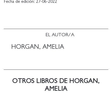
Fecha de edición:
27-06-2022
sobretot, com aconsegueix el capitalisme que ho
visquem amb total normalitat, com si fos l'ordre
natural de les coses? Amelia Horgan ens ajuda a
obrir escletxes d'esperança per capgirar aquest
escenari. Des destratègies quotidianes de resistència
als abusos de la patronal fins a propostes
EL AUTOR/A
dorganització col-lectiva, Atrapats a la feina és un
assaig fresc i àgil que ens farà veure el treball des
HORGAN, AMELIA
d'una nova perspectiva, ens ajudarà a descarregar el
pes de la responsabilitat, empoderar-nos per deixar
de fer hores extra o deixar de suportar les
collonades de l'idiota del nostre cap. En definitiva,
ens ajuda a imaginar un món on treballar no sigui un
OTROS LIBROS DE HORGAN,
calvari quotidià i dibuixa les alternatives per les quals
val la pena lluitar.
AMELIA