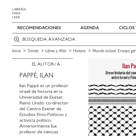
LIBRERÍA
PARA
LEER
RECOMENDACIONES
AGENDA
CICLOS
BÚSQUEDA AVANZADA
Inicio
Tienda
Libros y Más
Historia
Mundo actual. Ensayo ge
EL AUTOR/A
PAPPÉ, ILAN
Ilan Pappé es un profesor
israelí de historia en la
Universidad de Exeter,
Reino Unido, co-director
del Centro Exeter de
Estudios Etno-Políticos y
activista político.
Anteriormente fue
profesor de ciencias