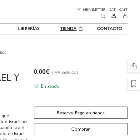
NEWSLETTER
CAT
CAST
0
LIBRERÍAS
TIENDA
CONTACTO
stina
0.00
€
(IVA incluido)
EL Y
En stock
Reserva. Pago en tienda
s que
ino-israelí no
ando Israel
Comprar
do de Israel.
 llegaron a lo