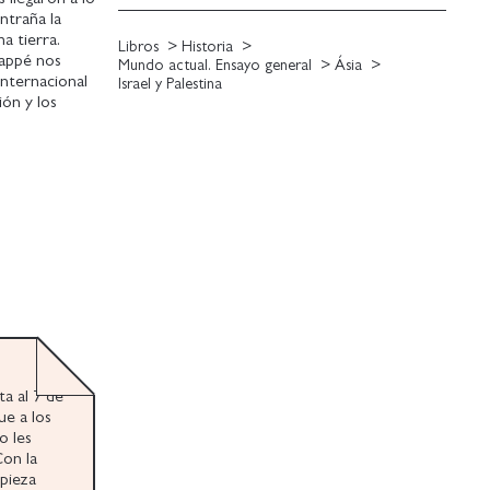
ntraña la
a tierra.
Libros
Historia
Pappé nos
Mundo actual. Ensayo general
Ásia
internacional
Israel y Palestina
ión y los
ta al 7 de
ue a los
o les
Con la
pieza