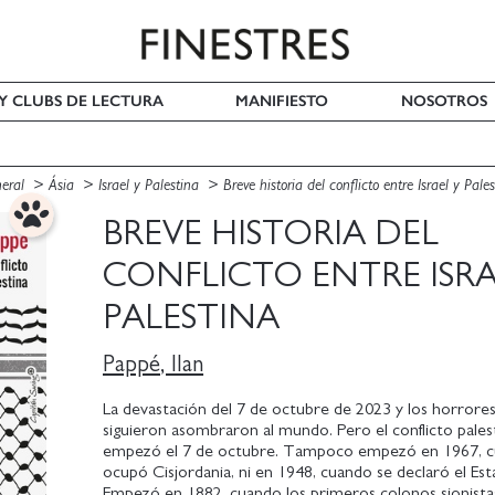
 Y CLUBS DE LECTURA
MANIFIESTO
NOSOTROS
neral
Ásia
Israel y Palestina
Breve historia del conflicto entre Israel y Pale
BREVE HISTORIA DEL
CONFLICTO ENTRE ISRA
PALESTINA
Pappé, Ilan
La devastación del 7 de octubre de 2023 y los horrore
siguieron asombraron al mundo. Pero el conflicto palest
empezó el 7 de octubre. Tampoco empezó en 1967, cu
ocupó Cisjordania, ni en 1948, cuando se declaró el Esta
Empezó en 1882, cuando los primeros colonos sionistas