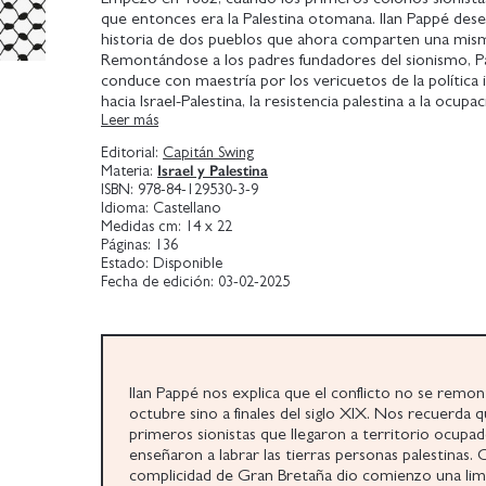
que entonces era la Palestina otomana. Ilan Pappé dese
historia de dos pueblos que ahora comparten una mism
Remontándose a los padres fundadores del sionismo, 
conduce con maestría por los vericuetos de la política 
hacia Israel-Palestina, la resistencia palestina a la ocupac
Leer más
cambios que se están produciendo en el propio Israel.
Editorial:
Capitán Swing
Israel y Palestina
Materia:
ISBN:
978-84-129530-3-9
Idioma:
Castellano
Medidas cm:
14 x 22
Páginas:
136
Estado:
Disponible
Fecha de edición:
03-02-2025
Ilan Pappé nos explica que el conflicto no se remon
octubre sino a finales del siglo XIX. Nos recuerda q
primeros sionistas que llegaron a territorio ocupad
enseñaron a labrar las tierras personas palestinas. 
complicidad de Gran Bretaña dio comienzo una lim