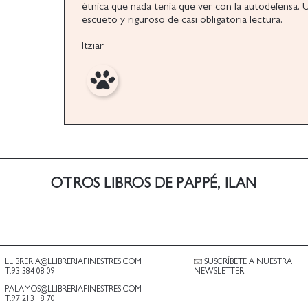
étnica que nada tenía que ver con la autodefensa. U
escueto y riguroso de casi obligatoria lectura.
Itziar
OTROS LIBROS DE PAPPÉ, ILAN
LLIBRERIA@LLIBRERIAFINESTRES.COM
SUSCRÍBETE A NUESTRA
T.93 384 08 09
NEWSLETTER
PALAMOS@LLIBRERIAFINESTRES.COM
T.97 213 18 70