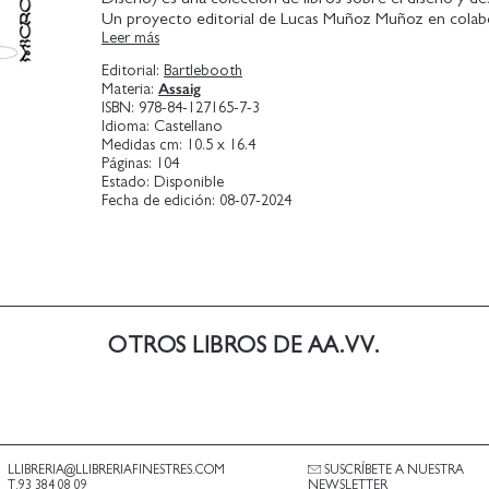
Un proyecto editorial de Lucas Muñoz Muñoz en colab
Leer más
Joan Vellvé Rafecas, creado para dar voz y oídos en cast
conversaciones que se van abriendo en el diseño en 
Editorial:
Bartlebooth
actual.
Assaig
Materia:
ISBN:
978-84-127165-7-3
Idioma:
Castellano
Medidas cm:
10.5 x 16.4
Páginas:
104
Estado:
Disponible
Fecha de edición:
08-07-2024
OTROS LIBROS DE AA.VV.
LLIBRERIA@LLIBRERIAFINESTRES.COM
SUSCRÍBETE A NUESTRA
T.93 384 08 09
NEWSLETTER