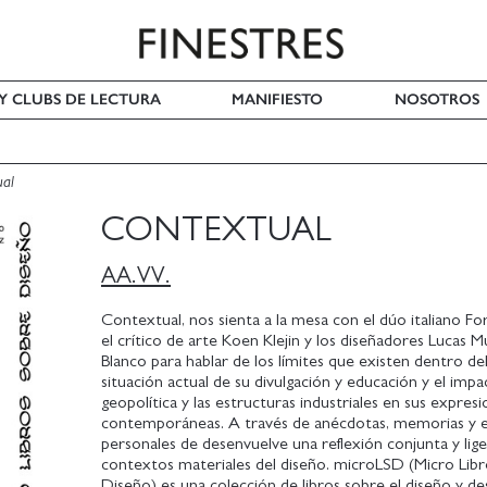
 Y CLUBS DE LECTURA
MANIFIESTO
NOSOTROS
ual
CONTEXTUAL
AA.VV.
Contextual, nos sienta a la mesa con el dúo italiano F
el crítico de arte Koen Klejin y los diseñadores Lucas M
Blanco para hablar de los límites que existen dentro del
situación actual de su divulgación y educación y el impa
geopolítica y las estructuras industriales en sus expres
contemporáneas. A través de anécdotas, memorias y e
personales de desenvuelve una reflexión conjunta y lige
contextos materiales del diseño. microLSD (Micro Lib
Diseño) es una colección de libros sobre el diseño y de