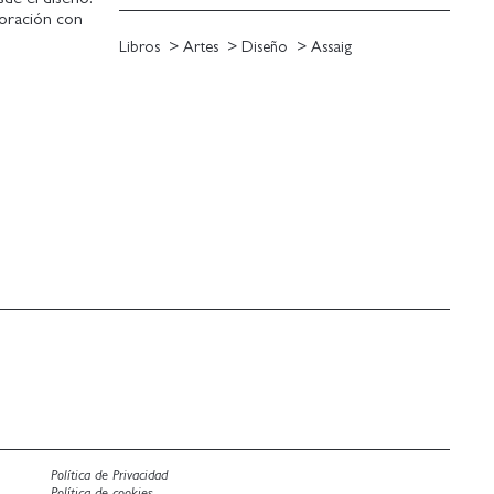
oración con
ellano a las
Libros
Artes
Diseño
Assaig
el momento
Política de Privacidad
Política de cookies