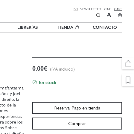
NEWSLETTER
CAT
CAST
0
LIBRERÍAS
TIENDA
CONTACTO
0.00
€
(IVA incluido)
En stock
ormafantasma,
uñoz y Joel
 diseño, la
cto de la
Reserva. Pago en tienda
iones
xperiencias
ra sobre los
Comprar
ros Sobre
sde el diseño.