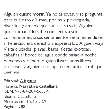
Alguien quiere morir. Ya no es joven, y se pregunta
para qué otro día más, por muy privilegiada,
divertida y amable que aún sea su vida. Alguien
quiere amar. No sabe con certeza si le
corresponden, si sus sentimientos serán entendidos,
si tiene siquiera derecho a expresarlos. Alguien viaja.
Visita ciudades, playas, bares, fiestas exóticas,
cabañas al borde del agua donde pasar la noche
bebiendo y riendo. Alguien ilustra unos libros
preciosos y alguien se ocupa de editarlos. Trabajan
sin prisas, con admiración mutua, con cierta
Leer más
sensación decadente de existir en un mundo que
Editorial:
Alfaguara
desaparece. Alguien ha tenido un grave problema
Narrativa castellana
Materia:
de salud, se levanta despacio, se tienta la ropa y
ISBN:
978-84-204-5653-9
decide aprovechar la segunda oportunidad. Alguien
Idioma:
Castellano
gusta, despierta deseo, está siempre de paso en la
Medidas cm:
15.3 x 23.9
Páginas:
288
vida de los demás, sonríe, paga la cena. Alguien es el