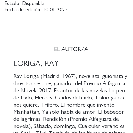
Estado:
Disponible
mejor amigo y la persona favorita de otro. Alguien
Fecha de edición:
10-01-2023
quiere morir.
Ray Loriga narra los abismos de estos personajes, y
compone una sinfonía sobre la amistad, el amor y el
final de la juventud. Una novela en la que se habla de
la muerte brindando por la vida. Una novela sobre
EL AUTOR/A
el verano que aún queda por disfrutar antes de que
llegue el invierno.
LORIGA, RAY
Ray Loriga (Madrid, 1967), novelista, guionista y
director de cine, ganador del Premio Alfaguara
de Novela 2017. Es autor de las novelas Lo peor
de todo, Héroes, Caídos del cielo, Tokio ya no
nos quiere, Trífero, El hombre que inventó
Manhattan, Ya sólo habla de amor, El bebedor
de lágrimas, Rendición (Premio Alfaguara de
novela), Sábado, domingo, Cualquier verano es