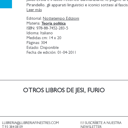
Pirandello, gli apparati linguistici e iconici sottesi al fasc
Leer más
neofascismo, al nazismo e al razzismo. Questa nuova ed
libro ancora attualissimo è corredata da tre inediti e un'
Editorial:
Nottetempo Edizioni
Teoría política
Materia:
ISBN:
978-88-7452-283-5
Idioma:
Italiano
Medidas cm:
14 x 20
Páginas:
304
Estado:
Disponible
Fecha de edición:
01-04-2011
OTROS LIBROS DE JESI, FURIO
LLIBRERIA@LLIBRERIAFINESTRES.COM
SUSCRÍBETE A NUESTRA
T.93 384 08 09
NEWSLETTER