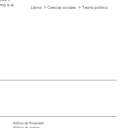
ismo e al
Libros
Ciencias sociales
Teoría política
izione di un
intervista.
Política de Privacidad
Política de cookies