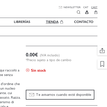
NEWSLETTER
CAT
CAST
0
LIBRERÍAS
TIENDA
CONTACTO
0.00
€
(IVA incluido)
*Precio sujeto a tipo de cambio
Sin stock
qui raccolti a
dee senza
a
 d'ordine che
, un nucleo
nte, cui
Te avisamos cuando esté disponible
Passato, Razza,
terismo di
iala e