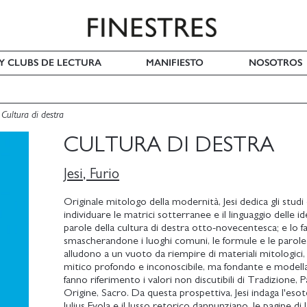
 Y CLUBS DE LECTURA
MANIFIESTO
NOSOTROS
Cultura di destra
CULTURA DI DESTRA
Jesi, Furio
Originale mitologo della modernità, Jesi dedica gli studi 
individuare le matrici sotterranee e il linguaggio delle i
parole della cultura di destra otto-novecentesca; e lo f
smascherandone i luoghi comuni, le formule e le parole
alludono a un vuoto da riempire di materiali mitologici
mitico profondo e inconoscibile, ma fondante e modella
fanno riferimento i valori non discutibili di Tradizione, 
Origine, Sacro. Da questa prospettiva, Jesi indaga l'eso
Julius Evola e il lusso retorico dannunziano, le pagine di L