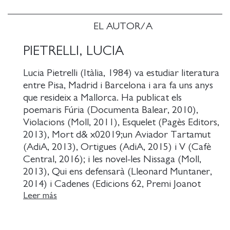
EL AUTOR/A
PIETRELLI, LUCIA
Lucia Pietrelli (Itàlia, 1984) va estudiar literatura
entre Pisa, Madrid i Barcelona i ara fa uns anys
que resideix a Mallorca. Ha publicat els
poemaris Fúria (Documenta Balear, 2010),
Violacions (Moll, 2011), Esquelet (Pagès Editors,
2013), Mort d& x02019;un Aviador Tartamut
(AdiA, 2013), Ortigues (AdiA, 2015) i V (Cafè
Central, 2016); i les novel-les Nissaga (Moll,
2013), Qui ens defensarà (Lleonard Muntaner,
2014) i Cadenes (Edicions 62, Premi Joanot
Martorell de narrativa 2015). També és obra
Leer más
seva la peça teatral Irene i la terra adormida,
estrenada al Teatre Principal de Palma al