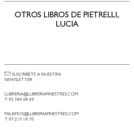
novembre del 2018. La seva última novel-la,
Lítica (Males Herbes, 2019), va guanyar el premi
OTROS LIBROS DE PIETRELLI,
Lletra d& x02019;Or.
LUCIA
SUSCRÍBETE A NUESTRA
NEWSLETTER
LLIBRERIA@LLIBRERIAFINESTRES.COM
T.93 384 08 09
PALAMOS@LLIBRERIAFINESTRES.COM
T.97 213 18 70