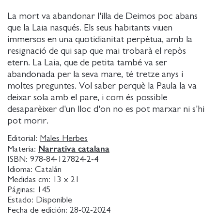
La mort va abandonar l'illa de Deimos poc abans
que la Laia nasqués. Els seus habitants viuen
immersos en una quotidianitat perpètua, amb la
resignació de qui sap que mai trobarà el repòs
etern. La Laia, que de petita també va ser
abandonada per la seva mare, té tretze anys i
moltes preguntes. Vol saber perquè la Paula la va
deixar sola amb el pare, i com és possible
desaparèixer d'un lloc d'on no es pot marxar ni s'hi
pot morir.
Editorial:
Males Herbes
Narrativa catalana
Materia:
ISBN:
978-84-127824-2-4
Idioma:
Catalán
Medidas cm:
13 x 21
Páginas:
145
Estado:
Disponible
Fecha de edición:
28-02-2024