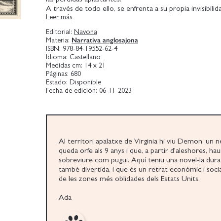
A través de todo ello, se enfrenta a su propia invisibili
Leer más
cultura popular en la que incluso los superhéroes han
los pueblos rurales en favor de las ciudades.
Editorial:
Navona
Hace muchas generaciones, Charles Dickens escribió D
Narrativa anglosajona
Materia:
Copperfield a partir de su experiencia como supervivie
ISBN:
978-84-19552-62-4
pobreza institucional y sus daños en los niños de su soc
Idioma:
Castellano
Esos problemas aún no se han resuelto en la nuestra.
Medidas cm:
14 x 21
Dickens no es un requisito indispensable para los lecto
Páginas:
680
Estado:
Disponible
novela, pero le sirvió de inspiración.
Fecha de edición:
06-11-2023
Al trasladar una novela épica victoriana al Sur de Esta
contemporáneo, Barbara Kingsolver recurre a la ira y 
de Dickens y, sobre todo, a su fe en el poder transfor
buena historia.
Al territori apalatxe de Virginia hi viu Demon, un 
queda orfe als 9 anys i que, a partir d'aleshores, ha
sobreviure com pugui. Aquí teniu una novel-la dur
també divertida, i que és un retrat econòmic i socia
de les zones més oblidades dels Estats Units.
Ada