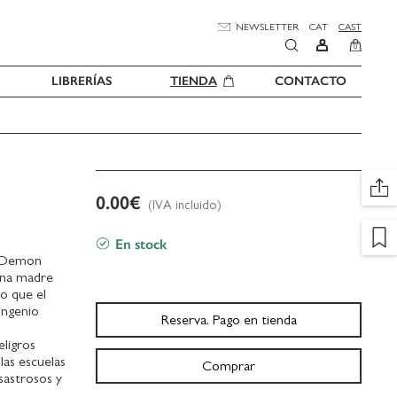
NEWSLETTER
CAT
CAST
0
LIBRERÍAS
TIENDA
CONTACTO
0.00
€
(IVA incluido)
En stock
, Demon
una madre
o que el
ingenio
Reserva. Pago en tienda
eligros
las escuelas
Comprar
esastrosos y