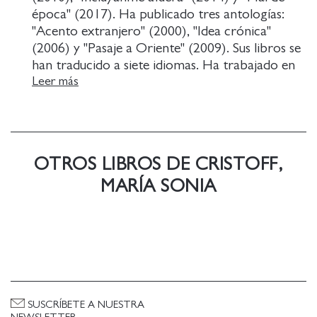
época" (2017). Ha publicado tres antologías:
"Acento extranjero" (2000), "Idea crónica"
(2006) y "Pasaje a Oriente" (2009). Sus libros se
han traducido a siete idiomas. Ha trabajado en
un anticuario, en una librería, en una editorial, en
Leer más
una redacción. Da clases en la Universidad
Nacional de las Artes (UNA) y en la Maestría de
Escritura Creativa de la Universidad Tres de
Febrero. Camina compulsivamente. En estos
OTROS LIBROS DE CRISTOFF,
días revisa su próxima novela.
MARÍA SONIA
SUSCRÍBETE A NUESTRA