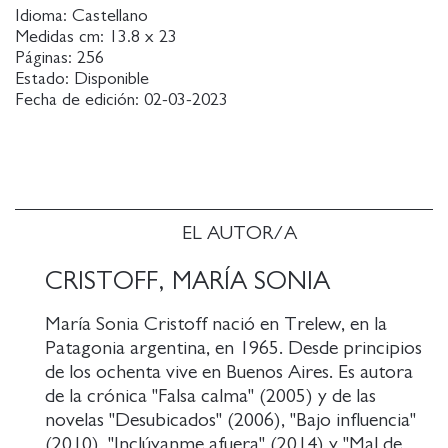
formatos y géneros al modo de los números de las
Idioma:
Castellano
ferias o los circos ambulantes. Preciosamente
Medidas cm:
13.8 x 23
Páginas:
256
escrita, Derroche es una brillante sátira social que
Estado:
Disponible
homenajea a la picaresca y convoca a una fiesta de
Fecha de edición:
02-03-2023
los insurrectos.
EL AUTOR/A
CRISTOFF, MARÍA SONIA
María Sonia Cristoff nació en Trelew, en la
Patagonia argentina, en 1965. Desde principios
de los ochenta vive en Buenos Aires. Es autora
de la crónica "Falsa calma" (2005) y de las
novelas "Desubicados" (2006), "Bajo influencia"
(2010), "Inclúyanme afuera" (2014) y "Mal de