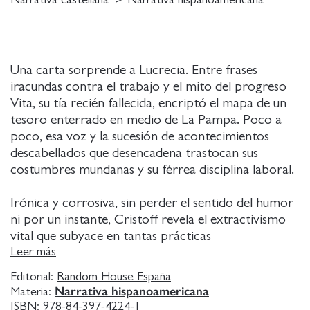
Una carta sorprende a Lucrecia. Entre frases
iracundas contra el trabajo y el mito del progreso
Vita, su tía recién fallecida, encriptó el mapa de un
tesoro enterrado en medio de La Pampa. Poco a
poco, esa voz y la sucesión de acontecimientos
descabellados que desencadena trastocan sus
costumbres mundanas y su férrea disciplina laboral.
Irónica y corrosiva, sin perder el sentido del humor
ni por un instante, Cristoff revela el extractivismo
vital que subyace en tantas prácticas
contemporáneas. Del mail a la autobiografía, de la
Leer más
crónica de viajes al retrato y el telegrama, del
Editorial:
Random House España
teatro al cancionero anarquista, la novela se va
Narrativa hispanoamericana
Materia:
armando en una superposición de personajes,
ISBN:
978-84-397-4224-1