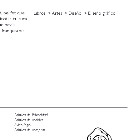
, pel fet que
Libros
Artes
Diseño
Diseño gráfico
tzà la cultura
ue havia
l franquisme.
l disseny
Política de Privacidad
Política de cookies
Aviso legal
Política de compras