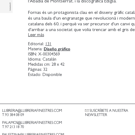
l'Abadia de Montserrat, i la discogràfica Edigsa.
Fornas és un protagonista clau en el disseny gràfic català
és una baula d'un engranatge que revolucionà i moderni
catalana dels 60, i perquè va ser precursor d'un canvi q
d'arribar a una societat que volia trencar amb el gris de
Leer más
Formà part d'un moment històric i va construir, des de
gràfic, una nova identitat d'un temps i d'un país.
Editorial:
131
Diseño gráfico
Materia:
ISBN:
X-00304569
Idioma:
Catalán
Medidas cm:
28 x 42
Páginas:
32
Estado:
Disponible
LLIBRERIA@LLIBRERIAFINESTRES.COM
SUSCRÍBETE A NUESTRA
T.93 384 08 09
NEWSLETTER
PALAMOS@LLIBRERIAFINESTRES.COM
T.97 213 18 70
PALESTINA@LLIBRERIAFINESTRES.COM