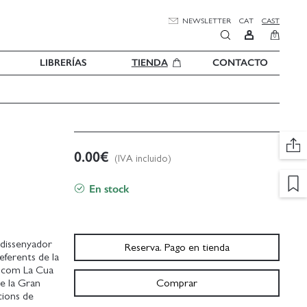
NEWSLETTER
CAT
CAST
0
LIBRERÍAS
TIENDA
CONTACTO
0.00
€
(IVA incluido)
En stock
 dissenyador
Reserva. Pago en tienda
referents de la
s com La Cua
 de la Gran
Comprar
acions de