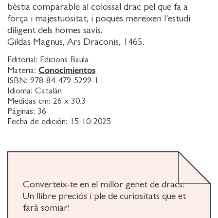
bèstia comparable al colossal drac pel que fa a
força i majestuositat, i poques mereixen l'estudi
diligent dels homes savis.
Gildas Magnus, Ars Draconis, 1465.
Editorial:
Edicions Baula
Conocimientos
Materia:
ISBN:
978-84-479-5299-1
Idioma:
Catalán
Medidas cm:
26 x 30.3
Páginas:
36
Fecha de edición:
15-10-2025
Converteix-te en el millor genet de dracs!
Un llibre preciós i ple de curiositats que et
farà somiar!