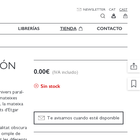
NEWSLETTER
CAT
CAST
0
LIBRERÍAS
TIENDA
CONTACTO
 MÓN
0.00
€
(IVA incluido)
Sin stock
ivers paral-
s mateixes
, la mateixa
ts d'Etgar
Te avisamos cuando esté disponible
alitat obscura
s omple de
t les diferents