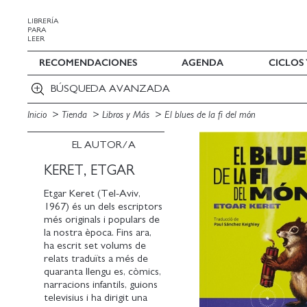
LIBRERÍA
PARA
LEER
RECOMENDACIONES
AGENDA
CICLOS
BÚSQUEDA AVANZADA
Inicio
Tienda
Libros y Más
El blues de la fi del món
EL AUTOR/A
KERET, ETGAR
Etgar Keret (Tel-Aviv,
1967) és un dels escriptors
més originals i populars de
la nostra època. Fins ara,
ha escrit set volums de
relats traduïts a més de
quaranta llengu es, còmics,
narracions infantils, guions
televisius i ha dirigit una