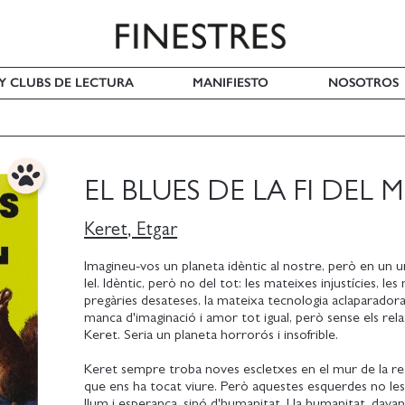
 Y CLUBS DE LECTURA
MANIFIESTO
NOSOTROS
EL BLUES DE LA FI DEL
Keret, Etgar
Imagineu-vos un planeta idèntic al nostre, però en un un
lel. Idèntic, però no del tot: les mateixes injustícies, le
pregàries desateses, la mateixa tecnologia aclaparadora
manca d'imaginació i amor tot igual, però sense els rela
Keret. Seria un planeta horrorós i insofrible.
Keret sempre troba noves escletxes en el mur de la re
que ens ha tocat viure. Però aquestes esquerdes no le
llum i esperança, sinó d'humanitat. I la humanitat, davan