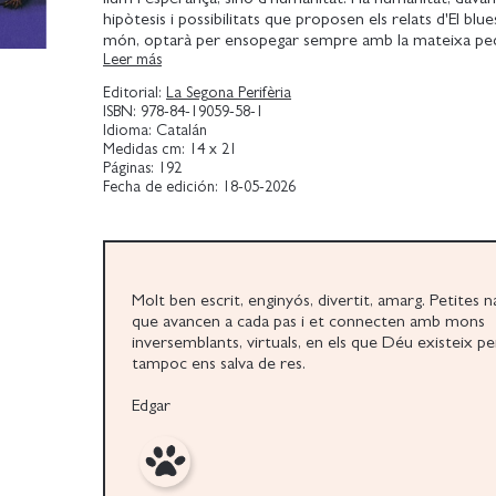
hipòtesis i possibilitats que proposen els relats d'El blues
món, optarà per ensopegar sempre amb la mateixa ped
Leer más
i així serem i no tenim remei i així ens escriu l'Etgar Ke
vegades amb tendresa, de vegades amb nostàlgia del 
Editorial:
La Segona Perifèria
haver arribat a ser. Sovint amb un humor al caire de l'a
ISBN:
978-84-19059-58-1
desafiant qualsevol promesa d'eternitat o redempció. A
Idioma:
Catalán
l'enginy i la irreverència de sempre. Ara, potser, amb u
Medidas cm:
14 x 21
clarividència trista davant del futur que ens espera.
Páginas:
192
Fecha de edición:
18-05-2026
Definitivament, un món sense els relats d'Etgar Keret se
horrorós i insofrible.
Molt ben escrit, enginyós, divertit, amarg. Petites 
que avancen a cada pas i et connecten amb mons
inversemblants, virtuals, en els que Déu existeix p
tampoc ens salva de res.
Edgar