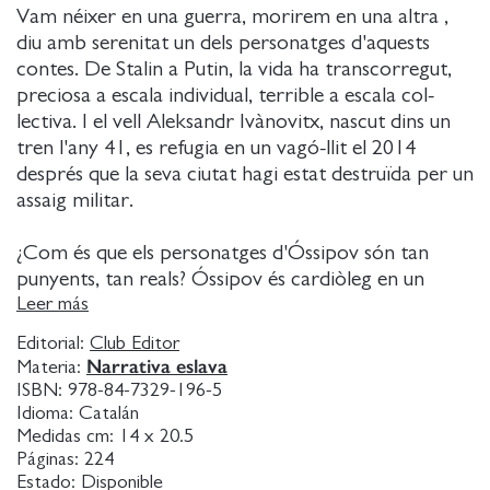
Vam néixer en una guerra, morirem en una altra ,
diu amb serenitat un dels personatges d'aquests
contes. De Stalin a Putin, la vida ha transcorregut,
preciosa a escala individual, terrible a escala col-
lectiva. I el vell Aleksandr Ivànovitx, nascut dins un
tren l'any 41, es refugia en un vagó-llit el 2014
després que la seva ciutat hagi estat destruïda per un
assaig militar.
¿Com és que els personatges d'Óssipov són tan
punyents, tan reals? Óssipov és cardiòleg en un
hospital públic, la seva consulta acull una enorme
Leer más
varietat de persones, cadascuna amb el seu feix
Editorial:
Club Editor
d'històries. Per sobre l'espatlla del metge, l'escriptor
Narrativa eslava
Materia:
també ausculta, i escriu. En els seus relats, l'instint de
ISBN:
978-84-7329-196-5
fugir i rentar-se les mans del desastre xoca amb el
Idioma:
Catalán
sentiment de pertànyer a una certa família. La
Medidas cm:
14 x 20.5
Páginas:
224
família dels ocells domèstics que no fan mal a ningú,
Estado:
Disponible
que no s'han tornat cruels en contacte amb els