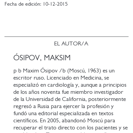
Fecha de edición:
10-12-2015
predadors. No sempre estan preparats per
afrontar les inclemències, i alguns intenten emigrar
cap a una part més amable del món.
Però no hi ha part més amable del món. Només hi
ha això que en diem casa: un vagó-llit, una habitació
EL AUTOR/A
rellogada, les golfes d'un teatre, un país cafre, tant
se val, mentre hi floreixi una mica de bondat i de
ÓSIPOV, MAKSIM
poesia. I mentre hi hagi un metge escriptor que
p b Maxim Ósipov /b (Moscú, 1963) es un
sàpiga explicar-ho. A Rússia n'hi ha més d'un, de
escritor ruso. Licenciado en Medicina, se
Txékhov a Óssipov. Tenen molt a veure l'un amb
especializó en cardiología y, aunque a principios
l'altre. Poderosos i humaníssims, el seu crit d'ocell
de los años noventa fue miembro investigador
domèstic és capaç de preservar la nostra sensibilitat
de la Universidad de California, posteriormente
de cor.
regresó a Rusia para ejercer la profesión y
fundó una editorial especializada en textos
científicos. En 2005, abandonó Moscú para
recuperar el trato directo con los pacientes y se