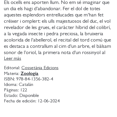
Els ocells ens aporten llum. No em sé imaginar que
un dia els hagi d'abandonar. Fer el dol de totes
aquestes esplendors entrellucades que m'han fet
créixer i omplert: els ulls majestuosos del duc, el vol
revelador de les grues, el caràcter híbrid del colibrí,
a la vegada insecte i pedra preciosa, la bruixeria
acolorida de l'abellerol, el recital del tord comú que
es destaca a contrallum al cim d'un arbre, el bàlsam
sonor de l'oriol, la primera nota d'un rossinyol al
mes d'abril, aquest raig de llum a través del finestró
Leer más
de la cambra d'on surt el cant d'aurora del pit-roig
Editorial:
Cossetània Edicions
amb el front blanc... Comptat i debatut, la llum dels
Zoología
Materia:
ocells no és un esclat d'eternitat en les nostres vides?
ISBN:
978-84-1356-382-4
De nen, Jean-Noël Rieffel era un somiador, com
Idioma:
Catalán
Jacques Prévert, que contemplava la natura a través
Páginas:
122
Estado:
Disponible
de la seva finestra. Amb els anys, s'ha convertit en
Fecha de edición:
12-06-2024
un fanàtic dels ocells i ornitòleg aficionat. En aquest
llibre, ens parla d'aquesta passió, que va néixer com
un plaer senzill i que s'ha convertit en una forma de