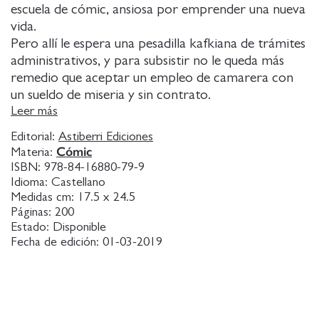
escuela de cómic, ansiosa por emprender una nueva
vida.
Pero allí le espera una pesadilla kafkiana de trámites
administrativos, y para subsistir no le queda más
remedio que aceptar un empleo de camarera con
un sueldo de miseria y sin contrato.
Mientras acumula horas de trabajo, cansancio y
Leer más
desamores, le va creciendo por dentro un
Editorial:
Astiberri Ediciones
imparable sentimiento de rebeldía ante la injusticia,
Cómic
Materia:
y decide dar un puñetazo en la mesa y luchar por
ISBN:
978-84-16880-79-9
sus derechos y los de sus compañeros.
Idioma:
Castellano
Se dice que la esclavitud acabó hace cien años...,
Medidas cm:
17.5 x 24.5
Páginas:
200
reflexiona Daria, mientras observa un viernes por la
Estado:
Disponible
noche a los hípsters de Malmö pidiendo comida en
Fecha de edición:
01-03-2019
el restaurante indio donde ella y sus compañeros
bangladesíes se dejan la piel por unas pocas coronas
la hora; ¡No quiero ser una esclava!, exclama,
rotunda, al acostarse en su habitación sin ventana.
Decide afiliarse a un sindicato y, con la ayuda de una