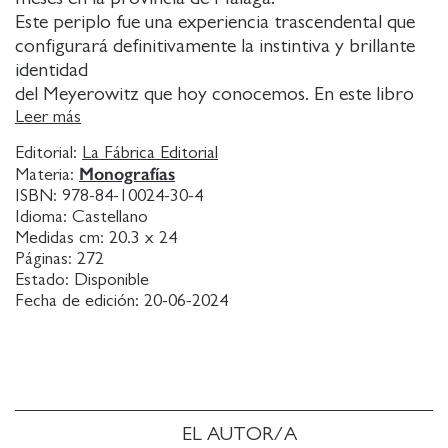
Este periplo fue una experiencia trascendental que
configurará definitivamente la instintiva y brillante
identidad
del Meyerowitz que hoy conocemos. En este libro
encontraremos un apasionante atisbo del nuevo
Leer más
Viejo Mundo
Editorial:
La Fábrica Editorial
que, superado el trauma de la II Guerra Mundial, se
Monografías
Materia:
abre a la
ISBN:
978-84-10024-30-4
modernidad y al progreso. Durante este viaje,
Idioma:
Castellano
Meyerowitz se
Medidas cm:
20.3 x 24
Páginas:
272
enfrenta a sociedades en transición, como una
Estado:
Disponible
España errante,
Fecha de edición:
20-06-2024
atrapada entre la dictadura y el florecimiento
económico.
La fuerza y frescura de su mirada y los nuevos
códigos
plasmados en estas imágenes inspiraron a la
siguiente
EL AUTOR/A