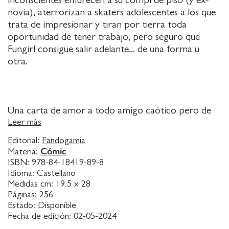
novia), aterrorizan a skaters adolescentes a los que
trata de impresionar y tiran por tierra toda
oportunidad de tener trabajo, pero seguro que
Fungirl consigue salir adelante... de una forma u
otra.
Una carta de amor a todo amigo caótico pero de
buen corazón, las desventuras de Fungirl resultan en
Leer más
parte encantadoras y a veces transgresoras, pero
Editorial:
Fandogamia
siempre tronchantes.
Cómic
Materia:
ISBN:
978-84-18419-89-8
Idioma:
Castellano
Medidas cm:
19.5 x 28
Páginas:
256
El peculiar estilo gráfico de Pich, con líneas limpias y
Estado:
Disponible
colores llamativos, convierte escenas
Fecha de edición:
02-05-2024
potencialmente gráficas de sexo y violencia en