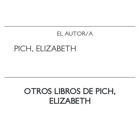
viñetas adorablemente lindas, casi dulces. Pich hace
que el desorden particular de Fungirl sea
deliciosamente apetecible. Como un pastel de
bodas muy, muy incómodo de ver.
EL AUTOR/A
PICH, ELIZABETH
OTROS LIBROS DE PICH,
ELIZABETH