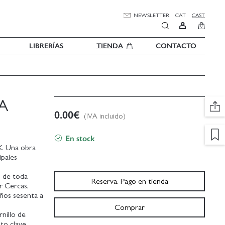
NEWSLETTER
CAT
CAST
0
LIBRERÍAS
TIENDA
CONTACTO
A
0.00
€
(IVA incluido)
En stock
X. Una obra
ipales
s de toda
Reserva. Pago en tienda
r Cercas,
años sesenta a
Comprar
nillo de
xto clave