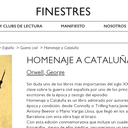
 Y CLUBS DE LECTURA
MANIFIESTO
NOSOTROS
España
Guerra civil
Homenaje a Cataluña
HOMENAJE A CATALUÑ
Orwell, George
Sin duda uno de los libros más importantes del siglo X
clave sobre la guerra civil española por uno de los princ
escritores de la época y testigo del episodio.
Homenaje a Cataluña es un libro admirado por autore
época y condición, desde Connolly o Trilling hasta Javie
Antony Beevor o Mario Vargas Llosa, que llegó en los 
Barcelona con esta obra bajo el brazo.
Con esta edición conmemorativa que incluye un cuader
fotografías, alguna de ellas inéditas, recuperamos un te