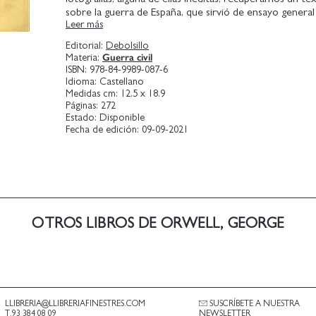
sobre la guerra de España, que sirvió de ensayo general
Leer más
Guerra Mundial, y que recoge la experiencia personal
Orwell. El autor británico llegó en diciembre de 1936 a
Editorial:
Debolsillo
Barcelona en plena efervescencia revolucionaria y en 
Guerra civil
Materia:
año tuvo que huir de la implacable maquinaria soviétic
ISBN:
978-84-9989-087-6
formado parte de las milicias del POUM. La honestidad 
Idioma:
Castellano
con el que Orwell narra lo que vivió le convierten en el
Medidas cm:
12.5 x 18.9
moral por excelencia.
Páginas:
272
Estado:
Disponible
Homenaje a Cataluña es un poderoso manifiesto del 
Fecha de edición:
09-09-2021
las abstracciones que acaban conduciendo inevitableme
La crítica dijo...
Un retrato inmejorable de los rumores, las sospechas y 
de una guerra civil.
Antony Beevor
OTROS LIBROS DE ORWELL, GEORGE
LLIBRERIA@LLIBRERIAFINESTRES.COM
SUSCRÍBETE A NUESTRA
T.93 384 08 09
NEWSLETTER