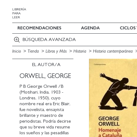
LIBRERÍA
PARA
LEER
RECOMENDACIONES
AGENDA
CICLOS
BÚSQUEDA AVANZADA
Inicio
Tienda
Libros y Más
Historia
Historia contemporánea
EL AUTOR/A
ORWELL, GEORGE
P B George Orwell /B
(Motihari, India, 1903 -
Londres, 1950), cuyo
nombre real era Eric Blair,
fue novelista, ensayista
brillante y maestro de
periodistas. Podría decirse
que su breve vida resume
los sueños y las pesadillas