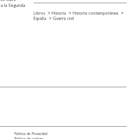
 a la Segunda
 de George
Libros
Historia
Historia contemporánea
 una
España
Guerra civil
menos de un
a por haber
y el coraje
 escritor
hombre contra
nte al terror.
la traición
Política de Privacidad
Política de cookies