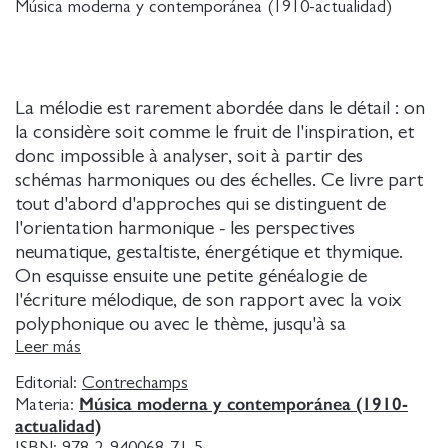
Música moderna y contemporánea (1910-actualidad)
La mélodie est rarement abordée dans le détail : on
la considère soit comme le fruit de l'inspiration, et
donc impossible à analyser, soit à partir des
schémas harmoniques ou des échelles. Ce livre part
tout d'abord d'approches qui se distinguent de
l'orientation harmonique - les perspectives
neumatique, gestaltiste, énergétique et thymique.
On esquisse ensuite une petite généalogie de
l'écriture mélodique, de son rapport avec la voix
polyphonique ou avec le thème, jusqu'à sa
dissolution à la toute fin du XIXe siècle, en passant
Leer más
par Wagner qui affirmait : "C'en est fini des jolies
Editorial:
Contrechamps
mélodies ! ".
Música moderna y contemporánea (1910-
Materia:
Au XXe siècle, la mélodie est parfois considérée
actualidad)
comme un reliquat ancien, comme anecdotique. De