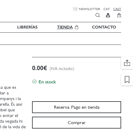
NEWSLETTER
CAT
CAST
0
LIBRERÍAS
TIENDA
CONTACTO
0.00
€
(IVA incluido)
En stock
sa que es
iar a
ompanys i la
ella. És així
Reserva. Pago en tienda
ebel que
 evitar el
da vegada hi
Comprar
 de la vida de