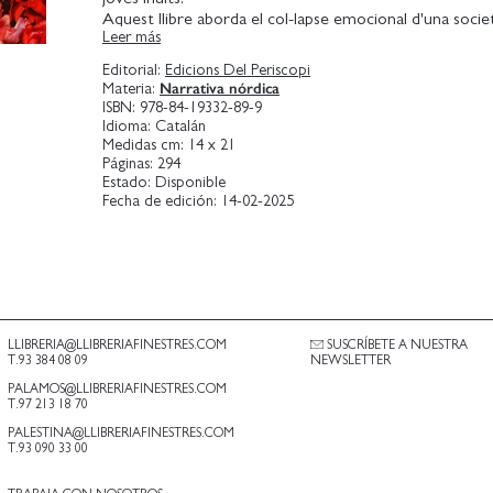
Aquest llibre aborda el col-lapse emocional d'una socie
Leer más
mort s'amaga sota el silenci de lesfamílies i les institucio
Implacable, ens mostra la duresa del pas cap a la vida adu
Editorial:
Edicions Del Periscopi
poder d'un amor radical que ho arrossega tot.
Narrativa nórdica
Materia:
ISBN:
978-84-19332-89-9
Idioma:
Catalán
Medidas cm:
14 x 21
Páginas:
294
Estado:
Disponible
Fecha de edición:
14-02-2025
LLIBRERIA@LLIBRERIAFINESTRES.COM
SUSCRÍBETE A NUESTRA
T.93 384 08 09
NEWSLETTER
PALAMOS@LLIBRERIAFINESTRES.COM
T.97 213 18 70
PALESTINA@LLIBRERIAFINESTRES.COM
T.93 090 33 00