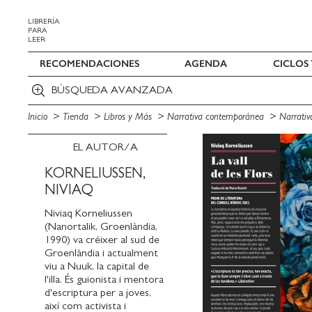
LIBRERÍA
PARA
LEER
RECOMENDACIONES
AGENDA
CICLOS
BÚSQUEDA AVANZADA
Inicio
Tienda
Libros y Más
Narrativa contemporánea
Narrativ
EL AUTOR/A
KORNELIUSSEN,
NIVIAQ
Niviaq Korneliussen
(Nanortalik, Groenlàndia,
1990) va créixer al sud de
Groenlàndia i actualment
viu a Nuuk, la capital de
l'illa. És guionista i mentora
d'escriptura per a joves,
així com activista i