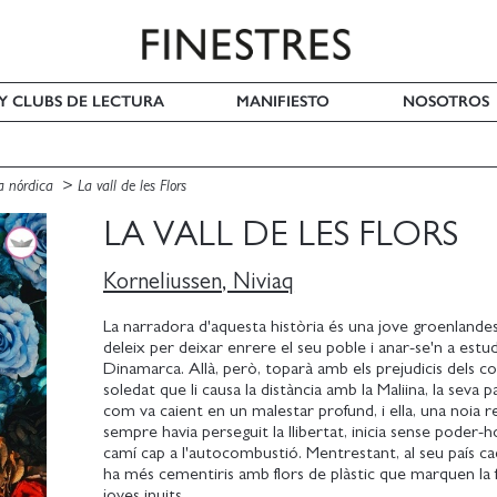
 Y CLUBS DE LECTURA
MANIFIESTO
NOSOTROS
a nórdica
La vall de les Flors
LA VALL DE LES FLORS
Korneliussen, Niviaq
La narradora d'aquesta història és una jove groenlande
deleix per deixar enrere el seu poble i anar-se'n a estud
Dinamarca. Allà, però, toparà amb els prejudicis dels c
soledat que li causa la distància amb la Maliina, la seva par
com va caient en un malestar profund, i ella, una noia r
sempre havia perseguit la llibertat, inicia sense poder-ho
camí cap a l'autocombustió. Mentrestant, al seu país ca
ha més cementiris amb flors de plàstic que marquen la fi
joves inuits.