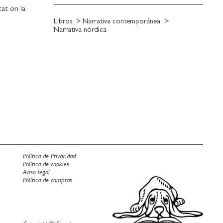
tat on la
ns.
Libros
Narrativa contemporánea
lta i el
Narrativa nórdica
Política de Privacidad
Política de cookies
Aviso legal
Política de compras