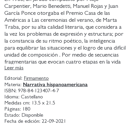
Carpentier, Mario Benedetti, Manuel Rojas y Juan
García Ponce otorgaba el Premio Casa de las
Américas a Las ceremonias del verano, de Marta
Traba, por su alta calidad literaria, que considera a
la vez los problemas de expresión y estructura; por
la constancia de su ritmo poético, la inteligencia
para equilibrar las situaciones y el logro de una difícil
unidad de composición . Por medio de secuencias
fragmentarias que evocan cuatro etapas en la vida
Leer más
de la protagonista, entre sus catorce y sus cuarenta
años, y que determinarán su entrada en la adultez y
Editorial:
Firmamento
el despliegue de su identidad como mujer, la autora
Narrativa hispanoamericana
Materia:
emprende un viaje teñido de ironía, lirismo y
ISBN:
978-84-123407-4-7
desencanto por los abismos de la subjetividad
Idioma:
Castellano
Medidas cm:
13.5 x 21.5
femenina, en una intensa novela con ecos de James
Páginas:
180
Joyce o Clarice Lispector en la que ya alentaban los
Estado:
Disponible
elementos e intereses definitorios de su obra
Fecha de edición:
22-09-2021
posterior. Un pequeño pueblo a las afueras de