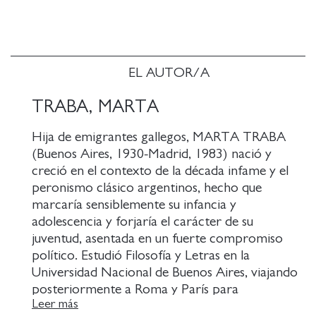
Buenos Aires, París, Castelgandolfo y una ciudad sin
nombre que bien podría ser Bogotá o Nueva York
conforman las teselas -independientes, pero no
autónomas- de ese vasto mosaico emocional.
Siempre con el verano de fondo, asistimos a las
EL AUTOR/A
transformaciones sucesivas de un personaje que
TRABA, MARTA
asume el papel de Ulises al tiempo que el de
Penélope en sus diversas facetas: la adolescente
Hija de emigrantes gallegos, MARTA TRABA
rebelde, la joven desengañada por la pérdida
(Buenos Aires, 1930-Madrid, 1983) nació y
amorosa, la madre soltera que se debate entre la
creció en el contexto de la década infame y el
huida y la autoafirmación y, por último, la mujer en
peronismo clásico argentinos, hecho que
crisis, asendereada y solitaria que contempla el
marcaría sensiblemente su infancia y
derrumbe de sus mitos y a duras penas encuentra su
adolescencia y forjaría el carácter de su
lugar en un mundo que le ha cerrado las puertas.
juventud, asentada en un fuerte compromiso
político. Estudió Filosofía y Letras en la
Universidad Nacional de Buenos Aires, viajando
posteriormente a Roma y París para
Leer más
especializarse en Historia del Arte. Se instaló en