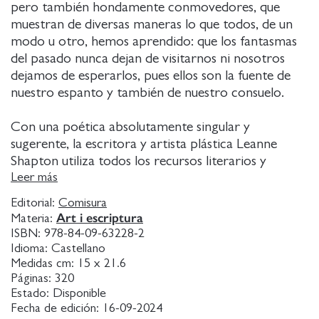
pero también hondamente conmovedores, que
muestran de diversas maneras lo que todos, de un
modo u otro, hemos aprendido: que los fantasmas
del pasado nunca dejan de visitarnos ni nosotros
dejamos de esperarlos, pues ellos son la fuente de
nuestro espanto y también de nuestro consuelo.
Con una poética absolutamente singular y
sugerente, la escritora y artista plástica Leanne
Shapton utiliza todos los recursos literarios y
visuales (fotografías, planos de casas encantadas o
Leer más
hermosas acuarelas pintadas
Editorial:
Comisura
Art i escriptura
Materia:
por ella misma) para jugar a reinventar las viejas
ISBN:
978-84-09-63228-2
historias de fantasmas,
Idioma:
Castellano
Medidas cm:
15 x 21.6
Páginas:
320
esos seres que, como decía James Joyce, se han
Estado:
Disponible
desvanecido hasta ser
Fecha de edición:
16-09-2024