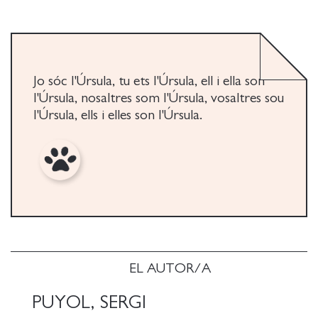
sepulte bajo las inseguridades y neuras tan propias
de la vida moderna.
Sergi Puyol (Barcelona, 1980) es rotulista de cómics,
ilustrador, diseñador gráfico y cofundador de Apa
Jo sóc l'Úrsula, tu ets l'Úrsula, ell i ella son
Apa, editorial de cómic independiente y
l'Úrsula, nosaltres som l'Úrsula, vosaltres sou
experimental en la que ha publicado numerosos
l'Úrsula, ells i elles son l'Úrsula.
libros y fanzines. Entre sus obras destacan La sangre
extraña (2019), Cárcel de Amor (2011), Dictadores
(2013), Una blanda oscuridad (2014) y la serie El
Diamante (2015-2022). Su trabajo también forma
parte de diversas antologías de cómic, tanto en el
ámbito nacional como internacional.
EL AUTOR/A
PUYOL, SERGI