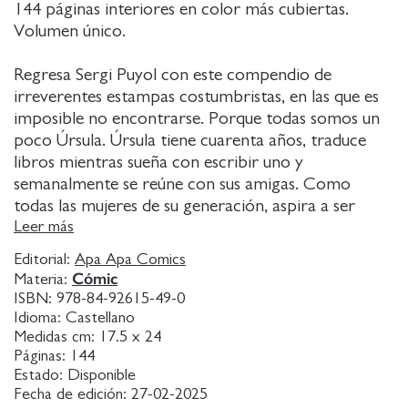
144 páginas interiores en color más cubiertas.
Volumen único.
Regresa Sergi Puyol con este compendio de
irreverentes estampas costumbristas, en las que es
imposible no encontrarse. Porque todas somos un
poco Úrsula. Úrsula tiene cuarenta años, traduce
libros mientras sueña con escribir uno y
semanalmente se reúne con sus amigas. Como
todas las mujeres de su generación, aspira a ser
amable sin resultar débil, a parecer inteligente sin
Leer más
ser tachada de pedante y a ayudar a quienes la
Editorial:
Apa Apa Comics
rodean sin que la toreen. Este es el día a día de una
Cómic
Materia:
mujer cualquiera y sin embargo extraordinaria, con
ISBN:
978-84-92615-49-0
ambiciones pero sensata, que adora a sus amigas
Idioma:
Castellano
aunque muchas veces las tiraría por un barranco.
Medidas cm:
17.5 x 24
Páginas:
144
Un cúmulo de contradicciones, vamos. Las locuritas
Estado:
Disponible
de Úrsula despliega un recital de recetas para que el
Fecha de edición:
27-02-2025
día a día, tan amargo e ingrato casi siempre, no nos