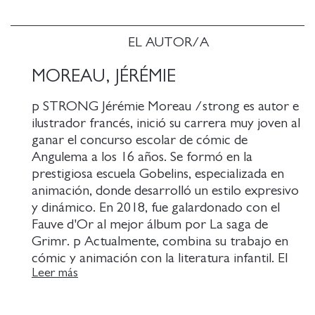
EL AUTOR/A
MOREAU, JÉRÉMIE
p STRONG Jérémie Moreau /strong es autor e
ilustrador francés, inició su carrera muy joven al
ganar el concurso escolar de cómic de
Angulema a los 16 años. Se formó en la
prestigiosa escuela Gobelins, especializada en
animación, donde desarrolló un estilo expresivo
y dinámico. En 2018, fue galardonado con el
Fauve d'Or al mejor álbum por La saga de
Grimr. p Actualmente, combina su trabajo en
cómic y animación con la literatura infantil. El
Leer más
rincón de Bruno destaca como un proyecto
emblemático dentro de la colección Ronces.
Vive en Valence, Francia.