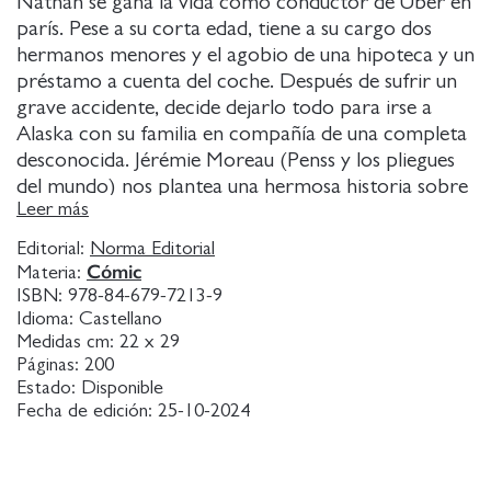
Nathan se gana la vida como conductor de Uber en
parís. Pese a su corta edad, tiene a su cargo dos
hermanos menores y el agobio de una hipoteca y un
préstamo a cuenta del coche. Después de sufrir un
grave accidente, decide dejarlo todo para irse a
Alaska con su familia en compañía de una completa
desconocida. Jérémie Moreau (Penss y los pliegues
del mundo) nos plantea una hermosa historia sobre
Leer más
la sanación íntima de un grupo de personas heridas
por la rutina y la deshumanización.
Editorial:
Norma Editorial
Cómic
Materia:
ISBN:
978-84-679-7213-9
Idioma:
Castellano
Medidas cm:
22 x 29
Páginas:
200
Estado:
Disponible
Fecha de edición:
25-10-2024