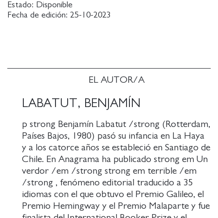
Estado:
Disponible
de suicidarse, convencido de que el alma de la
Fecha de edición:
25-10-2023
ciencia había sido corrompida por el mismo mal
que impulsaba el surgimiento del nazismo. Algunos
de los temores de Ehrenfest se hacen realidad en el
personaje central del volumen, el matemático
húngaro von Neumann, un ser dotado de un
cerebro tan extraordinario que sus colegas lo
EL AUTOR/A
consideraban el próximo paso en la evolución
humana.
LABATUT, BENJAMÍN
Durante una meteórica carrera, von Neumann
p strong Benjamín Labatut /strong (Rotterdam,
sentó las bases matemáticas de la mecánica
Países Bajos, 1980) pasó su infancia en La Haya
cuántica, ayudó a diseñar las bombas nucleares,
y a los catorce años se estableció en Santiago de
desarrolló la teoría de los juegos y creó el primer
Chile. En Anagrama ha publicado strong em Un
computador moderno. Al final de su vida, ya
verdor /em /strong strong em terrible /em
convertido en un engranaje clave del complejo
/strong , fenómeno editorial traducido a 35
industrial-militar, dio rienda suelta a un impulso
idiomas con el que obtuvo el Premio Galileo, el
creativo que lo llevó a contemplar ideas que
Premio Hemingway y el Premio Malaparte y fue
podrían amenazar la primacía de nuestra especie:
finalista del International Booker Prize y el
Para el progreso no hay cura , dijo tras presagiar la