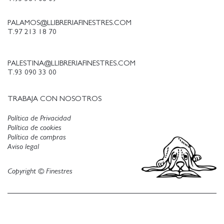
de comprender el caos, sino que roba el fuego
de Prometeo con el que incendiar las cabezas
PALAMOS@LLIBRERIAFINESTRES.COM
atónitas de sus lectores (Ricardo Baixeras, em El
T.97 213 18 70
Periódico /em ) y strong em La Antártica
empieza aquí /em /strong : Además de
inquietar al lector, y de transmitir imágenes
PALESTINA@LLIBRERIAFINESTRES.COM
T.93 090 33 00
memorables, Labatut consigue fomentar en
quien lee una sana ansiedad: la de acceder, ojalá
cuanto antes, a todo aquello que seguirá
TRABAJA CON NOSOTROS
escribiendo (Juan Manuel Vial, em La Tercera
Política de Privacidad
/em ).
Política de cookies
Política de compras
Aviso legal
Copyright © Finestres