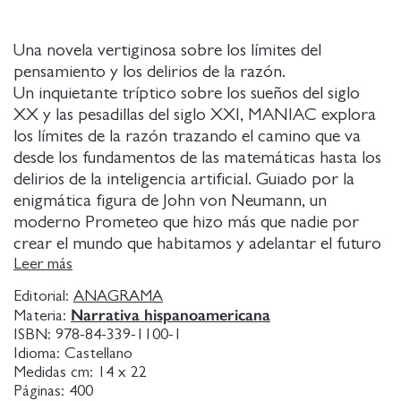
Una novela vertiginosa sobre los límites del
pensamiento y los delirios de la razón.
Un inquietante tríptico sobre los sueños del siglo
XX y las pesadillas del siglo XXI, MANIAC explora
los límites de la razón trazando el camino que va
desde los fundamentos de las matemáticas hasta los
delirios de la inteligencia artificial. Guiado por la
enigmática figura de John von Neumann, un
moderno Prometeo que hizo más que nadie por
crear el mundo que habitamos y adelantar el futuro
que se avecina, en este libro Benjamín Labatut se
Leer más
sumerge en las tormentas de fuego de las bombas
Editorial:
ANAGRAMA
atómicas, en las mortíferas estrategias de la Guerra
Narrativa hispanoamericana
Materia:
Fría y en el nacimiento del universo digital.
ISBN:
978-84-339-1100-1
La obra comienza con un disparo: en 1933 Paul
Idioma:
Castellano
Ehrenfest, físico austriaco y amigo íntimo de
Medidas cm:
14 x 22
Páginas:
400
Einstein, acabó con la vida de su propio hijo antes