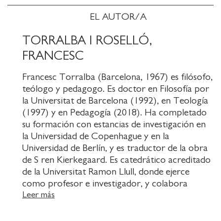
EL AUTOR/A
TORRALBA I ROSELLÓ,
FRANCESC
Francesc Torralba (Barcelona, 1967) es filósofo,
teólogo y pedagogo. Es doctor en Filosofía por
la Universitat de Barcelona (1992), en Teología
(1997) y en Pedagogía (2018). Ha completado
su formación con estancias de investigación en
la Universidad de Copenhague y en la
Universidad de Berlín, y es traductor de la obra
de S ren Kierkegaard. Es catedrático acreditado
de la Universitat Ramon Llull, donde ejerce
como profesor e investigador, y colabora
habitualmente con diversas universidades
Leer más
nacionales e internacionales. Ha dirigido y dirige
diversas cátedras e instituciones académicas,