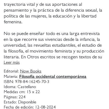
trayectoria vital y de sus aportaciones al
pensamiento y la práctica de la diferencia sexual, la
política de las mujeres, la educación y la libertad
femenina.
No se puede enseñar todo es una larga entrevista
en la que recorre sus vivencias desde la infancia, la
universidad, las revueltas estudiantiles, el estudio de
la filosofía, el movimiento feminista y su producción
literaria. En Otros escritos se recogen textos de su
libro Lengua y verdad, sobre filosofía y poesía, Emily
Leer más
Dickinson y Teresa de Lisieux. Y otros textos del
Editorial:
Now Books
libro Decir Dios en la lengua materna, también en
Filosofía occidental contemporánea
Materia:
forma de entrevista, sobre los debates actuales
ISBN:
978-84-16245-70-3
dentro del feminismo.
Idioma:
Castellano
Medidas cm:
15 x 22
Páginas:
224
Estado:
Disponible
Fecha de edición:
12-08-2024