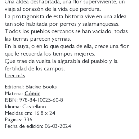
Una aldea deshabitada, una flor superviviente, un
viaje al corazón de la vida que perdura.
La protagonista de esta historia vive en una aldea
tan solo habitada por perros y salamanquesas.
Todos los pueblos cercanos se han vaciado, todas
las tierras parecen yermas.
En la suya, o en lo que queda de ella, crece una flor
que le recuerda los tiempos mejores.
Que trae de vuelta la algarabía del pueblo y la
fertilidad de los campos.
Mantener con vida a esa flor es lo único que desea.
Leer más
Una visita inesperada le ayudará a emprender un
Editorial:
Blackie Books
viaje de autoconocimiento en el que se
Cómic
Materia:
reencontrará con la vida que creía perdida y en el
ISBN:
978-84-10025-60-8
que aprenderá a cultivar la flor de sus desvelos.
Idioma:
Castellano
Para que ambas, pese a las lluvias y las ventiscas,
Medidas cm:
16.8 x 24
Páginas:
336
florezcan.
Fecha de edición:
06-03-2024