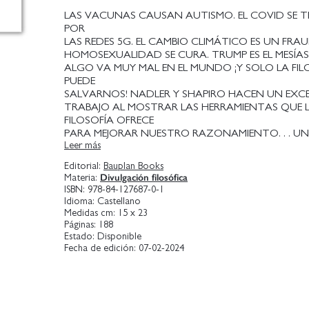
LAS VACUNAS CAUSAN AUTISMO. EL COVID SE 
POR
LAS REDES 5G. EL CAMBIO CLIMÁTICO ES UN FRAU
HOMOSEXUALIDAD SE CURA. TRUMP ES EL MESÍA
ALGO VA MUY MAL EN EL MUNDO ¡Y SOLO LA FIL
PUEDE
SALVARNOS! NADLER Y SHAPIRO HACEN UN EXC
TRABAJO AL MOSTRAR LAS HERRAMIENTAS QUE 
FILOSOFÍA OFRECE
PARA MEJORAR NUESTRO RAZONAMIENTO. . . U
Leer más
SINCERA Y LÚCIDA DE UNA VISIÓN RAZONADA D
VIDA . JULIAN BAGGIN
Editorial:
Bauplan Books
Las teorías de la conspiración y la desinformación no s
Divulgación filosófica
Materia:
Este libro nos recuerda, a través de una
ISBN:
978-84-127687-0-1
lectura ágil y accesible, que las mejores herramientas p
Idioma:
Castellano
enfrentarnos a ellas tampoco lo son: son las de la
Medidas cm:
15 x 23
filosofía y su historia.
Páginas:
188
Estado:
Disponible
Steven Nadler y Lawrence Shapiro sostienen que no h
Fecha de edición:
07-02-2024
antídoto para combatir este tipo de
pensamientos irracionales que la sabiduría, las ideas y la
prácticas de la filosofía, ofreciendo un
atractivo recorrido porlos principios básicos de la lógica
argumentación, la evidencia y la probabilidad, que