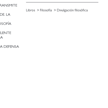
TRANSMITE
Libros
Filosofía
Divulgación filosófica
DE. LA
S
OSOFÍA
ELENTE
LA
NA DEFENSA
E LA
on nuevas.
ara
ay mejor
s habilidades
, la