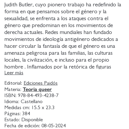
Judith Butler, cuyo pionero trabajo ha redefinido la
forma en que pensamos sobre el género y la
sexualidad, se enfrenta a los ataques contra el
género que predominan en los movimientos de
derecha actuales. Redes mundiales han fundado
movimientos de ideología antigénero dedicados a
hacer circular la fantasía de que el género es una
amenaza peligrosa para las familias, las culturas
locales, la civilización, e incluso para el propio
hombre . Inflamados por la retórica de figuras
Leer más
públicas, estos movimientos han intentado derogar
la justicia reproductiva, socavar las protecciones
Editorial:
Ediciones Paidós
contra la violencia y despojar de sus derechos a las
Teoria queer
Materia:
personas trans y queer.
ISBN:
978-84-493-4238-7
Idioma:
Castellano
Medidas cm:
15.5 x 23.3
Pero, ¿qué es exactamente lo que perturba tanto del
Páginas:
384
género? En este libro tan vital como valiente, Butler
Estado:
Disponible
examina detenidamente cómo el género se ha
Fecha de edición:
08-05-2024