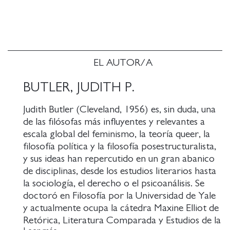
convertido en un fantasma para los regímenes
autoritarios emergentes, los grupos fascistas y las
feministas transexcluyentes, y cómo funciona este
fantasma. Operando en tándem con los engañosos
relatos de la teoría crítica de la raza y el pánico
xenófobo a la migración, el movimiento antigénero
EL AUTOR/A
demoniza las luchas por la igualdad y deja a millones
BUTLER, JUDITH P.
de personas vulnerables a la subyugación.
Judith Butler (Cleveland, 1956) es, sin duda, una
¿Quién teme al género? es un llamamiento audaz a
de las filósofas más influyentes y relevantes a
todos aquellos que luchan por la igualdad y
escala global del feminismo, la teoría queer, la
combaten la injusticia a formar una coalición.
filosofía política y la filosofía posestructuralista,
Imaginando nuevas posibilidades tanto para la
y sus ideas han repercutido en un gran abanico
libertad como para la solidaridad, Butler nos ofrece
de disciplinas, desde los estudios literarios hasta
una obra esencialmente esperanzadora que es a la
la sociología, el derecho o el psicoanálisis. Se
vez oportuna y atemporal.
doctoró en Filosofía por la Universidad de Yale
y actualmente ocupa la cátedra Maxine Elliot de
Retórica, Literatura Comparada y Estudios de la