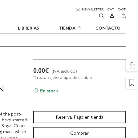
NEWSLETTER
CAT
CAST
0
LIBRERÍAS
TIENDA
CONTACTO
0.00
€
(IVA incluido)
*Precio sujeto a tipo de cambio
N
En stock
f the post-
Reserva. Pago en tienda
to have started
e Royal Court
ng man', which
Comprar
iters who