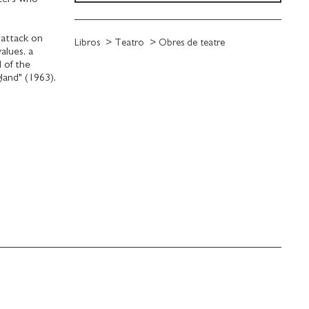
 attack on
Libros
Teatro
Obres de teatre
alues, a
 of the
land" (1963),
y, Under Plain
oid 'human
ry of a man
 other around