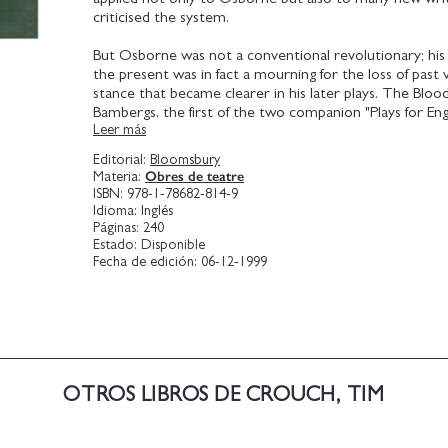
criticised the system.
But Osborne was not a conventional revolutionary; his
the present was in fact a mourning for the loss of past v
stance that became clearer in his later plays. The Blood
Bambergs, the first of the two companion "Plays for Eng
Leer más
is a satirical account of a royal wedding. The second pla
Cover depicts a marriage in crisis that becomes a tabl
Editorial:
Bloomsbury
interest' story. Watch it Come Down (1975) is the sto
Obres de teatre
Materia:
waiting for death, while his friends trash and scar each
ISBN:
978-1-78682-814-9
him.
Idioma:
Inglés
Páginas:
240
Estado:
Disponible
Fecha de edición:
06-12-1999
OTROS LIBROS DE CROUCH, TIM