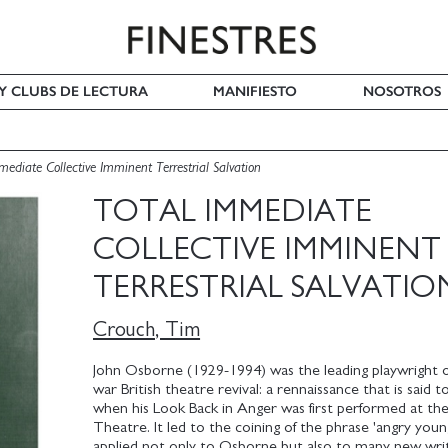
 Y CLUBS DE LECTURA
MANIFIESTO
NOSOTROS
mediate Collective Imminent Terrestrial Salvation
TOTAL IMMEDIATE
COLLECTIVE IMMINENT
TERRESTRIAL SALVATIO
Crouch, Tim
John Osborne (1929-1994) was the leading playwright o
war British theatre revival: a rennaissance that is said 
when his Look Back in Anger was first performed at th
Theatre. It led to the coining of the phrase 'angry you
applied not only to Osborne but also to many new wr