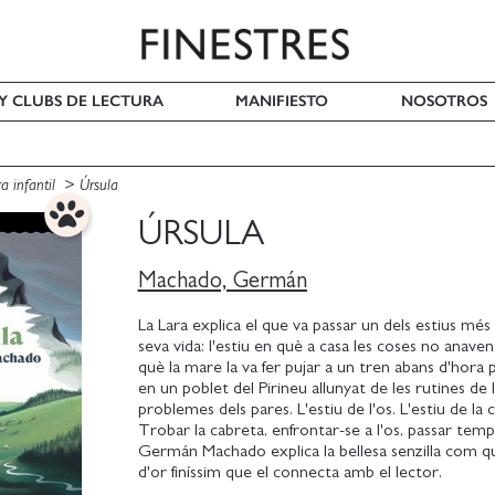
 Y CLUBS DE LECTURA
MANIFIESTO
NOSOTROS
ra infantil
Úrsula
ÚRSULA
Machado, Germán
La Lara explica el que va passar un dels estius més
seva vida: l'estiu en què a casa les coses no anaven 
què la mare la va fer pujar a un tren abans d'hora pe
en un poblet del Pirineu allunyat de les rutines de la
problemes dels pares. L'estiu de l'os. L'estiu de la 
Trobar la cabreta, enfrontar-se a l'os, passar temp
Germán Machado explica la bellesa senzilla com qui
d'or finíssim que el connecta amb el lector.