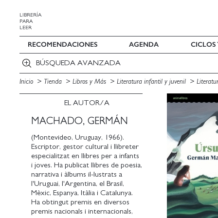
LIBRERÍA
PARA
LEER
RECOMENDACIONES
AGENDA
CICLOS
BÚSQUEDA AVANZADA
Inicio
Tienda
Libros y Más
Literatura infantil y juvenil
Literatu
EL AUTOR/A
MACHADO, GERMÁN
(Montevideo, Uruguay, 1966).
Escriptor, gestor cultural i llibreter
especialitzat en llibres per a infants
i joves. Ha publicat llibres de poesia,
narrativa i àlbums il-lustrats a
l'Uruguai, l'Argentina, el Brasil,
Mèxic, Espanya, Itàlia i Catalunya.
Ha obtingut premis en diversos
premis nacionals i internacionals,