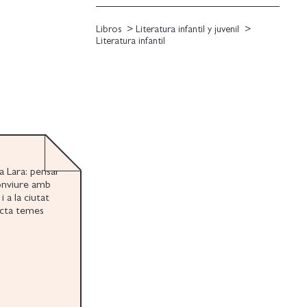
Libros
Literatura infantil y juvenil
Literatura infantil
la Lara: pensar
onviure amb
i a la ciutat
racta temes