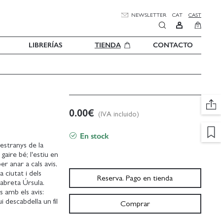
NEWSLETTER
CAT
CAST
0
LIBRERÍAS
TIENDA
CONTACTO
0.00
€
(IVA incluido)
En stock
 estranys de la
gaire bé; l'estiu en
r anar a cals avis,
 ciutat i dels
Reserva. Pago en tienda
cabreta Úrsula.
s amb els avis:
 descabdella un fil
Comprar