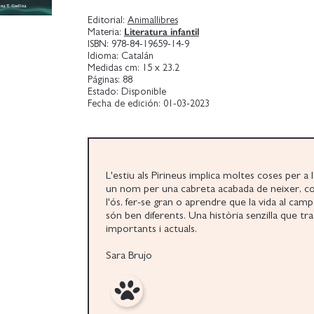
Editorial:
Animallibres
Literatura infantil
Materia:
ISBN:
978-84-19659-14-9
Idioma:
Catalán
Medidas cm:
15 x 23.2
Páginas:
88
Estado:
Disponible
Fecha de edición:
01-03-2023
L'estiu als Pirineus implica moltes coses per a 
un nom per una cabreta acabada de neixer, c
l'ós, fer-se gran o aprendre que la vida al camp 
són ben diferents. Una història senzilla que t
importants i actuals.
Sara Brujo