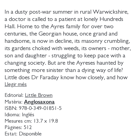
In a dusty post-war summer in rural Warwickshire,
a doctor is called to a patient at lonely Hundreds
Hall. Home to the Ayres family for over two
centuries, the Georgian house, once grand and
handsome, is now in decline, its masonry crumbling,
its gardens choked with weeds, its owners - mother,
son and daughter - struggling to keep pace with a
changing society. But are the Ayreses haunted by
something more sinister than a dying way of life?
Little does Dr Faraday know how closely, and how
terrifyingly, their story is about to become
Llegir més
entwined with his.
Editorial:
Little Brown
Anglosaxona
Matèria:
ISBN:
978-0-349-01851-5
Idioma:
Inglés
Mesures cm:
13.7 x 19.8
Pàgines:
512
Estat:
Disponible