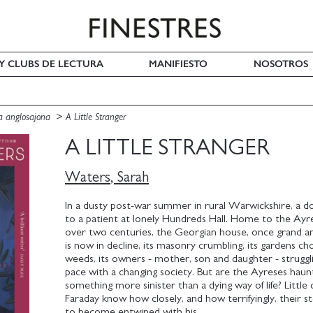
 Y CLUBS DE LECTURA
MANIFIESTO
NOSOTROS
a anglosajona
A Little Stranger
A LITTLE STRANGER
Waters, Sarah
In a dusty post-war summer in rural Warwickshire, a do
to a patient at lonely Hundreds Hall. Home to the Ayre
over two centuries, the Georgian house, once grand 
is now in decline, its masonry crumbling, its gardens c
weeds, its owners - mother, son and daughter - struggl
pace with a changing society. But are the Ayreses haun
something more sinister than a dying way of life? Little
Faraday know how closely, and how terrifyingly, their st
to become entwined with his.