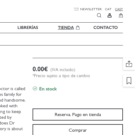
NEWSLETTER
CAT
CAST
0
LIBRERÍAS
TIENDA
CONTACTO
0.00
€
(IVA incluido)
*Precio sujeto a tipo de cambio
En stock
ctor is called
s family for
and handsome,
hoked with
ing to keep
Reserva. Pago en tienda
ted by
 does Dr
ory is about
Comprar