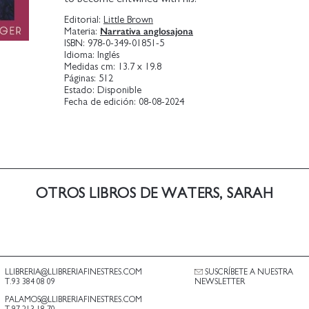
Editorial:
Little Brown
Narrativa anglosajona
Materia:
ISBN:
978-0-349-01851-5
Idioma:
Inglés
Medidas cm:
13.7 x 19.8
Páginas:
512
Estado:
Disponible
Fecha de edición:
08-08-2024
OTROS LIBROS DE WATERS, SARAH
LLIBRERIA@LLIBRERIAFINESTRES.COM
SUSCRÍBETE A NUESTRA
T.93 384 08 09
NEWSLETTER
PALAMOS@LLIBRERIAFINESTRES.COM
T.97 213 18 70