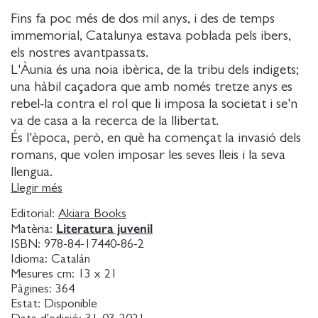
Fins fa poc més de dos mil anys, i des de temps
immemorial, Catalunya estava poblada pels ibers,
els nostres avantpassats.
L'Àunia és una noia ibèrica, de la tribu dels indigets;
una hàbil caçadora que amb només tretze anys es
rebel-la contra el rol que li imposa la societat i se'n
va de casa a la recerca de la llibertat.
És l'època, però, en què ha començat la invasió dels
romans, que volen imposar les seves lleis i la seva
llengua.
I també és el temps en què Anníbal travessa
Llegir més
Catalunya i recluta ibers per marxar cap als Alps i
Editorial:
Akiara Books
enfrontar-se als romans.
Literatura juvenil
Matèria:
L'Àunia es farà dona en temps de guerra, coneixerà
ISBN:
978-84-17440-86-2
l'amor i l'odi, la solidaritat i la traïció, i lluitarà fins al
Idioma:
Catalán
final per defensar la llibertat, la seva i la del seu
Mesures cm:
13 x 21
Pàgines:
364
poble.
Estat:
Disponible