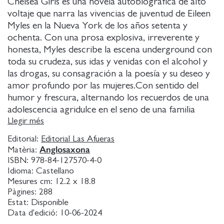
Chelsea Girls es una novela autobiográfica de alto
voltaje que narra las vivencias de juventud de Eileen
Myles en la Nueva York de los años setenta y
ochenta. Con una prosa explosiva, irreverente y
honesta, Myles describe la escena underground con
toda su crudeza, sus idas y venidas con el alcohol y
las drogas, su consagración a la poesía y su deseo y
amor profundo por las mujeres.Con sentido del
humor y frescura, alternando los recuerdos de una
adolescencia agridulce en el seno de una familia
católica de clase trabajadora, con noches insomnes
Llegir més
de fiesta, personajes imborrables y escenas de sexo
Editorial:
Editorial Las Afueras
perturbadoras, Myles construye un retrato de la
Anglosaxona
Matèria:
formación de un personaje que se niega a ser
ISBN:
978-84-127570-4-0
encasillado o a plegarse a convención
Idioma:
Castellano
alguna.Chelsea Girls fue publicada originalmente en
Mesures cm:
12.2 x 18.8
Pàgines:
288
1994 y a día de hoy es un referente de libertad y
Estat:
Disponible
experimentación cuya lectura atrapa de forma
Data d'edició:
10-06-2024
magistral.