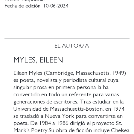
experimentación cuya lectura atrapa de forma
Fecha de edición:
10-06-2024
magistral.
EL AUTOR/A
MYLES, EILEEN
Eileen Myles (Cambridge, Massachusetts, 1949)
es poeta, novelista y periodista cultural cuya
singular prosa en primera persona la ha
convertido en todo un referente para varias
generaciones de escritores. Tras estudiar en la
Universidad de Massachusetts-Boston, en 1974
se trasladó a Nueva York para convertirse en
poeta. De 1984 a 1986 dirigió el proyecto St.
Mark's Poetry.Su obra de ficción incluye Chelsea