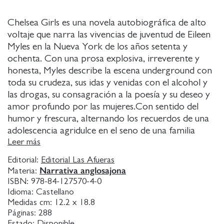
Chelsea Girls es una novela autobiográfica de alto
voltaje que narra las vivencias de juventud de Eileen
Myles en la Nueva York de los años setenta y
ochenta. Con una prosa explosiva, irreverente y
honesta, Myles describe la escena underground con
toda su crudeza, sus idas y venidas con el alcohol y
las drogas, su consagración a la poesía y su deseo y
amor profundo por las mujeres.Con sentido del
humor y frescura, alternando los recuerdos de una
adolescencia agridulce en el seno de una familia
católica de clase trabajadora, con noches insomnes
Leer más
de fiesta, personajes imborrables y escenas de sexo
Editorial:
Editorial Las Afueras
perturbadoras, Myles construye un retrato de la
Narrativa anglosajona
Materia:
formación de un personaje que se niega a ser
ISBN:
978-84-127570-4-0
encasillado o a plegarse a convención
Idioma:
Castellano
alguna.Chelsea Girls fue publicada originalmente en
Medidas cm:
12.2 x 18.8
Páginas:
288
1994 y a día de hoy es un referente de libertad y
Estado:
Disponible