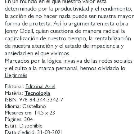
En un mundo en el que nuestro valor está
determinado por la productividad y el rendimiento,
la acción de no hacer nada puede ser nuestra mayor
forma de protesta. Así lo argumenta en esta obra
Jenny Odell, quien cuestiona de manera radical la
capitalización de nuestro tiempo, la rentabilización
de nuestra atención y el estado de impaciencia y
ansiedad en el que vivimos.
Marcados por la lógica invasiva de las redes sociales
y el culto a la marca personal, hemos olvidado lo
que significa la inactividad. Desde esta perspectiva,
Llegir més
no hacer nada es ganar tiempo para nosotros
Editorial:
Editorial Ariel
mismos, ser contemplativos y ejercitar la
Tecnologia
Matèria:
percepción, recuperar el nexo con la realidad física
ISBN:
978-84-344-3342-7
y encontrar modos de relacionarnos de los que no
Idioma:
Castellano
se beneficien ni las empresas ni los algoritmos. Lejos
Mesures cm:
14.5 x 23
Pàgines:
304
de la antitecnología, Cómo no hacer nada es un
Estat:
Disponible
manifiesto contra el discurso de la eficiencia y el
Data d'edició:
31-03-2021
tecnodeterminismo, un ensayo original en el que