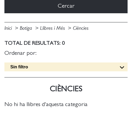
Inici
Botiga
Llibres i Més
Ciències
TOTAL DE RESULTATS: 0
Ordenar por:
Sin filtro
Data edició [DESC]
Títol [A-Z]
CIÈNCIES
Títol [Z-A]
Autor [A-Z]
No hi ha llibres d'aquesta categoria
Autor [Z-A]
Data edició [ASC]