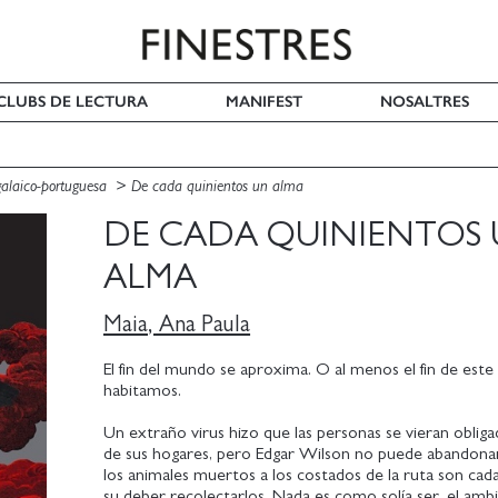
I CLUBS DE LECTURA
MANIFEST
NOSALTRES
galaico-portuguesa
De cada quinientos un alma
DE CADA QUINIENTOS
ALMA
Maia, Ana Paula
El fin del mundo se aproxima. O al menos el fin de es
habitamos.
Un extraño virus hizo que las personas se vieran obligad
de sus hogares, pero Edgar Wilson no puede abandonar
los animales muertos a los costados de la ruta son cad
su deber recolectarlos. Nada es como solía ser, el amb