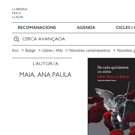
LLIBRERIA
PER A
LLEGIR
RECOMANACIONS
AGENDA
CICLES 
CERCA AVANÇADA
Inici
Botiga
Llibres i Més
Narrativa contemporània
Narrativa 
L'AUTOR/A
MAIA, ANA PAULA