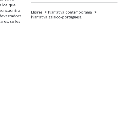
a los que
reencuentra
Llibres
Narrativa contemporània
devastadora,
Narrativa galaico-portuguesa
ares, se les
luntad divina
anatismo
in dar nunca
na profusión
dables.