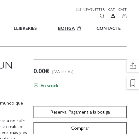
NEWSLETTER
CAT
CAST
0
LLIBRERIES
BOTIGA
CONTACTE
 UN
0.00
€
(IVA inclòs)
En stock
te mundo que
Reserva. Pagament a la botiga
as a no salir
 su trabajo:
Comprar
a vez más y es
iente se