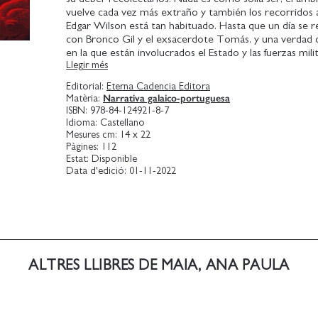
vuelve cada vez más extraño y también los recorridos 
Edgar Wilson está tan habituado. Hasta que un día se 
con Bronco Gil y el exsacerdote Tomás, y una verdad 
en la que están involucrados el Estado y las fuerzas milit
Llegir més
va a revelar.
Editorial:
Eterna Cadencia Editora
¿Pero es acaso el fin del mundo consecuencia de una vo
Narrativa galaico-portuguesa
Matèria:
o es el destino inevitable de la violencia ecológica, el f
ISBN:
978-84-124921-8-7
religioso, el autoritarismo y la ambición desmedida?
Idioma:
Castellano
Mesures cm:
14 x 22
Ana Paula Maia articula ambas opciones con maestría s
Pàgines:
112
Estat:
Disponible
nada por hecho y construye un relato trepidante con u
Data d'edició:
01-11-2022
de imágenes y situaciones tan impactantes como inolvi
ALTRES LLIBRES DE MAIA, ANA PAULA