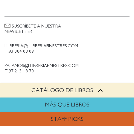
SUSCRÍBETE A NUESTRA
NEWSLETTER
LLIBRERIA@LLIBRERIAFINESTRES.COM
T.93 384 08 09
PALAMOS@LLIBRERIAFINESTRES.COM
T.97 213 18 70
CATÁLOGO DE LIBROS
PALESTINA@LLIBRERIAFINESTRES.COM
T.93 090 33 00
MÁS QUE LIBROS
TRABAJA CON NOSOTROS
STAFF PICKS
Política de Privacidad
Política de cookies
ARTES
Política de compras