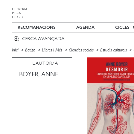
LLIBRERIA
PER A
LLEGIR
RECOMANACIONS
AGENDA
CICLES 
CERCA AVANÇADA
Inici
Botiga
Llibres i Més
Ciències socials
Estudis culturals
L'AUTOR/A
BOYER, ANNE