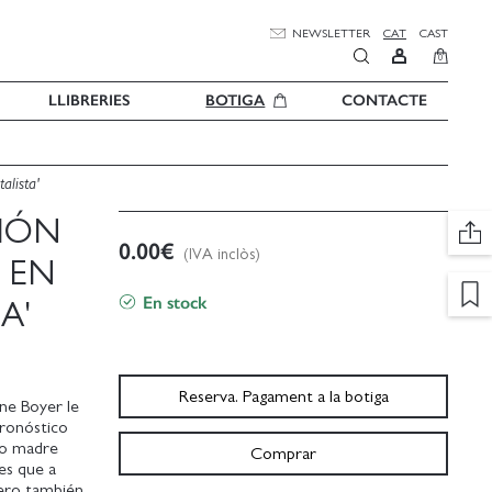
NEWSLETTER
CAT
CAST
0
LLIBRERIES
BOTIGA
CONTACTE
alista'
XIÓN
0.00
€
(IVA inclòs)
 EN
En stock
A'
Reserva. Pagament a la botiga
ne Boyer le
pronóstico
mo madre
Comprar
tes que a
pero también