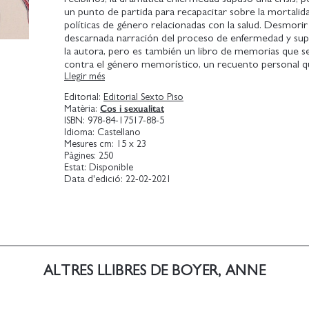
un punto de partida para recapacitar sobre la mortalida
políticas de género relacionadas con la salud. Desmorir 
descarnada narración del proceso de enfermedad y sup
la autora, pero es también un libro de memorias que s
contra el género memorístico, un recuento personal q
Llegir més
limitarse a lo personal. Sumándose a la larga lista de a
escrito sobre su dolencia, e incluso sobre su muerte,
Editorial:
Editorial Sexto Piso
Lorde, Kathy Acker y Susan Sontag, Boyer reflexiona con
Cos i sexualitat
Matèria:
brillantez y clarividencia sobre la enfermedad y la salud
ISBN:
978-84-17517-88-5
sociedad, abordando temas como la experiencia corpor
Idioma:
Castellano
del dolor, la proliferación de charlatanes y oportunistas
Mesures cm:
15 x 23
las farmacéuticas, el cinismo político en el debate de sa
Pàgines:
250
Estat:
Disponible
versus privada, y, en definitiva, la hipocresía que envuelv
Data d'edició:
22-02-2021
de la salud en nuestro mundo. Obra reconocida con el
Pulitzer de No Ficción en 2020, profundamente human
conmovedora, Desmorir es una imprescindible meditac
de la enfermedad en un mundo capitalista, y acerca de l
las grandezas de la vida contemporánea.
Una irrupción sobrecogedora y necesaria en nuestros 
ALTRES LLIBRES DE BOYER, ANNE
sobre la enfermedad y la salud, el arte y la ciencia, el len
literatura, y la mortalidad y la muerte .
Sally Rooney