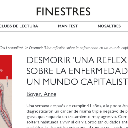
I CLUBS DE LECTURA
MANIFEST
NOSALTRES
Cos i sexualitat
Desmorir 'Una reflexión sobre la enfermedad en un mundo capit
DESMORIR 'UNA REFLE
SOBRE LA ENFERMEDAD
UN MUNDO CAPITALIST
Boyer, Anne
Una semana después de cumplir 41 años, a la poeta An
diagnosticaron un cáncer de mama triple negativo de 
grave que requería un tratamiento muy agresivo. Co
soltera habituada a vivir al día y a prodigar cuidados an
recibirlos, la dramática enfermedad supuso una crisis, 