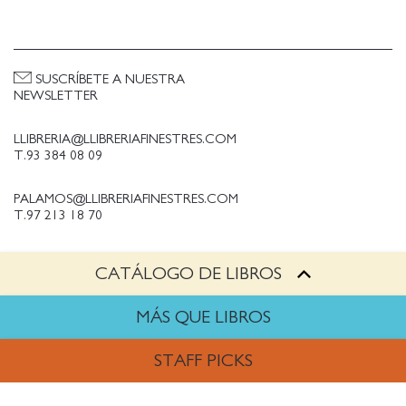
SUSCRÍBETE A NUESTRA
NEWSLETTER
LLIBRERIA@LLIBRERIAFINESTRES.COM
T.93 384 08 09
PALAMOS@LLIBRERIAFINESTRES.COM
T.97 213 18 70
CATÁLOGO DE LIBROS
PALESTINA@LLIBRERIAFINESTRES.COM
T.93 090 33 00
MÁS QUE LIBROS
TRABAJA CON NOSOTROS
STAFF PICKS
Política de Privacidad
Política de cookies
ARTES
Política de compras