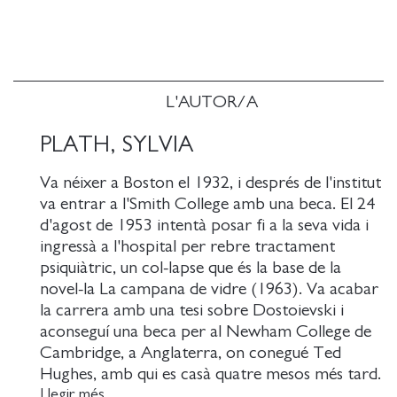
trampolín, una técnica para organizar de forma
provisional mi pequeño y patético caos personal
acaba resultándole sospechosa, un principio falso y
provinciano y eso es lo que me resulta muy difícil de
afrontar .
L'AUTOR/A
Con una lucidez extraordinaria, estos diarios no
solo retratan una intimidad personal siempre en
PLATH, SYLVIA
conflicto con los valores domésticos sino que son
Va néixer a Boston el 1932, i després de l'institut
una valiosísima reflexión sobre el arte, el sentido, las
va entrar a l'Smith College amb una beca. El 24
satisfacciones y las trampas de escribir.
d'agost de 1953 intentà posar fi a la seva vida i
ingressà a l'hospital per rebre tractament
psiquiàtric, un col-lapse que és la base de la
novel-la La campana de vidre (1963). Va acabar
la carrera amb una tesi sobre Dostoievski i
aconseguí una beca per al Newham College de
Cambridge, a Anglaterra, on conegué Ted
Hughes, amb qui es casà quatre mesos més tard.
Al 1957, Plath i Hughes es van traslladar als
Llegir més