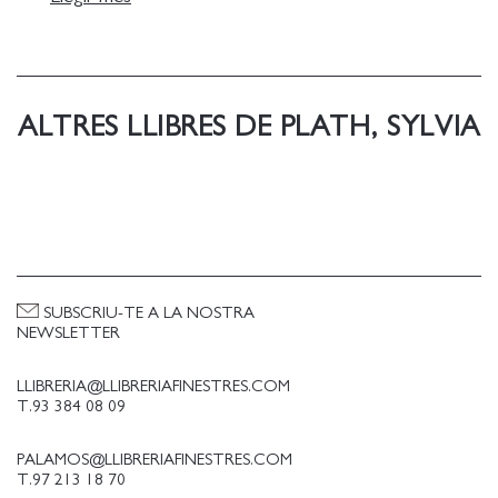
Estats Units, però davant l'embaràs de Sylvia la
parella va retornar a Anglaterra al 1959. Poc
després, Plath publicava The Colossus, l'únic
recull de poemes publicat en vida de l'autora.
ALTRES LLIBRES DE PLATH, SYLVIA
Entre 1960 i 1962 tingué els seus dos fills, i vuit
mesos més tard, Hughes l'abandonà. El
desembre d'aquell mateix any, ella i les criatures
s'instal-laren a Londres. Els últims nou mesos de
vida van ser els més productius de Plath, i
compongué els poemes més lliures i intrèpids. Se
suïcidà l'11 de febrer de 1963.
SUBSCRIU-TE A LA NOSTRA
NEWSLETTER
LLIBRERIA@LLIBRERIAFINESTRES.COM
T.93 384 08 09
PALAMOS@LLIBRERIAFINESTRES.COM
T.97 213 18 70