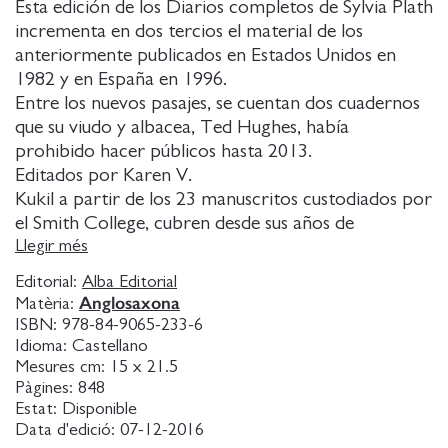
Esta edición de los Diarios completos de Sylvia Plath
incrementa en dos tercios el material de los
anteriormente publicados en Estados Unidos en
1982 y en España en 1996.
Entre los nuevos pasajes, se cuentan dos cuadernos
que su viudo y albacea, Ted Hughes, había
prohibido hacer públicos hasta 2013.
Editados por Karen V.
Kukil a partir de los 23 manuscritos custodiados por
el Smith College, cubren desde sus años de
estudiante universitaria hasta 1962, un año antes de
Llegir més
su muerte, incluyen algunos dibujos y poesías, y son
Editorial:
Alba Editorial
en conjunto el documento definitivo sobre la vida y
Anglosaxona
Matèria:
obra de una de las poetas icónicas del siglo XX.
ISBN:
978-84-9065-233-6
Plath, apenas con 18 años, creía, como leemos ya
Idioma:
Castellano
en las primeras páginas, que, al convertir en
Mesures cm:
15 x 21.5
Pàgines:
848
escritura una parte de mi vida, mis emociones, mis
Estat:
Disponible
sentimientos más íntimos, la estoy justificando ;
Data d'edició:
07-12-2016
pero esta idea de que escribir la vida es un