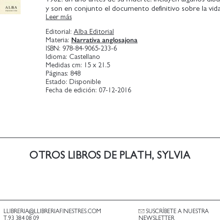
y son en conjunto el documento definitivo sobre la vid
Leer más
una de las poetas icónicas del siglo XX.
Plath, apenas con 18 años, creía, como leemos ya en la
Editorial:
Alba Editorial
páginas, que, al convertir en escritura una parte de mi v
Narrativa anglosajona
Materia:
emociones, mis sentimientos más íntimos, la estoy justi
ISBN:
978-84-9065-233-6
pero esta idea de que escribir la vida es un trampolín, 
Idioma:
Castellano
para organizar de forma provisional mi pequeño y paté
Medidas cm:
15 x 21.5
personal acaba resultándole sospechosa, un principio fa
Páginas:
848
Estado:
Disponible
provinciano y eso es lo que me resulta muy difícil de afr
Fecha de edición:
07-12-2016
Con una lucidez extraordinaria, estos diarios no solo r
intimidad personal siempre en conflicto con los valore
sino que son una valiosísima reflexión sobre el arte, el s
satisfacciones y las trampas de escribir.
OTROS LIBROS DE PLATH, SYLVIA
LLIBRERIA@LLIBRERIAFINESTRES.COM
SUSCRÍBETE A NUESTRA
T.93 384 08 09
NEWSLETTER