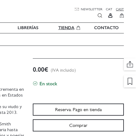
NEWSLETTER
CAT
CAST
0
LIBRERÍAS
TIENDA
CONTACTO
0.00
€
(IVA incluido)
En stock
incrementa en
s en Estados
 su viudo y
Reserva. Pago en tienda
sta 2013.
 Smith
Comprar
ria hasta
os y poesías,