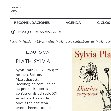
LIBRERÍA
PARA
LEER
RECOMENDACIONES
AGENDA
CICLOS
BÚSQUEDA AVANZADA
Inicio
Tienda
Libros y Más
Narrativa contemporánea
Narrativ
EL AUTOR/A
PLATH, SYLVIA
Sylvia Plath (1932-1963) va
néixer a Boston,
Massachusetts.
Reconeguda com una de
les principals poetes
confessionals del segle XX,
és autora d'obres de
poesia i de narrativa,
principalment, tot i que