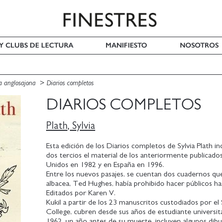
 Y CLUBS DE LECTURA
MANIFIESTO
NOSOTROS
a anglosajona
Diarios completos
DIARIOS COMPLETOS
Plath, Sylvia
Esta edición de los Diarios completos de Sylvia Plath 
dos tercios el material de los anteriormente publicado
Unidos en 1982 y en España en 1996.
Entre los nuevos pasajes, se cuentan dos cuadernos que
albacea, Ted Hughes, había prohibido hacer públicos ha
Editados por Karen V.
Kukil a partir de los 23 manuscritos custodiados por el
College, cubren desde sus años de estudiante universita
1962, un año antes de su muerte, incluyen algunos dibuj