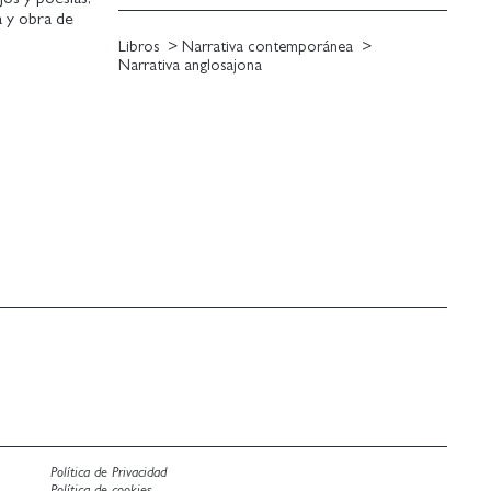
a y obra de
Libros
Narrativa contemporánea
s primeras
Narrativa anglosajona
ida, mis
ficando ;
una técnica
tico caos
lso y
ontar .
etratan una
s domésticos
entido, las
Política de Privacidad
Política de cookies