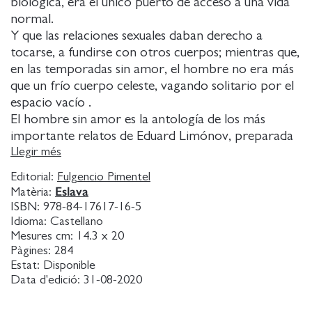
biológica, era el único puerto de acceso a una vida
normal.
Y que las relaciones sexuales daban derecho a
tocarse, a fundirse con otros cuerpos; mientras que,
en las temporadas sin amor, el hombre no era más
que un frío cuerpo celeste, vagando solitario por el
espacio vacío .
El hombre sin amor es la antología de los más
importante relatos de Eduard Limónov, preparada
solo unas semanas antes de su muerte.
Llegir més
Estos ocho fragmentos de vida corresponden a un
Editorial:
Fulgencio Pimentel
periodo muy concreto de la biografía de su autor y
Eslava
Matèria:
conforman algo parecido a una novela del desamor,
ISBN:
978-84-17617-16-5
o mejor, del desencuentro con el amor, mientras
Idioma:
Castellano
que el astro solitario que puebla sus páginas sería el
Mesures cm:
14.3 x 20
Pàgines:
284
héroe lírico que bascula día a día entre el éxito y la
Estat:
Disponible
indigencia, entre el estupor y la venganza, entre la
Data d'edició:
31-08-2020
euforia de la carne y la sed de supervivencia.