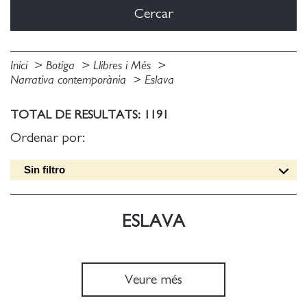
Inici
Botiga
Llibres i Més
Narrativa contemporània
Eslava
TOTAL DE RESULTATS: 1191
Ordenar por:
Sin filtro
Data edició [DESC]
Títol [A-Z]
ESLAVA
Títol [Z-A]
Autor [A-Z]
Autor [Z-A]
Veure més
Data edició [ASC]