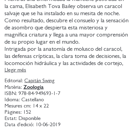
la cama, Elisabeth Tova Bailey observa un caracol
salvaje que se ha instalado en su mesita de noche.
Como resultado, descubre el consuelo y la sensación
de asombro que despierta esta misteriosa y
magnífica criatura y llega a una mayor comprensión
de su propio lugar en el mundo.
Intrigada por la anatomía de molusco del caracol,
las defensas crípticas, la clara toma de decisiones, la
locomoción hidráulica y las actividades de cortejo,
Bailey se convierte en una observadora astuta y
Llegir més
divertida que ofrece una mirada sincera y
Editorial:
Capitán Swing
cautivadora a la curiosa vida de este pequeño y
Zoologia
Matèria:
subestimado animal.El sonido de un caracol salvaje
ISBN:
978-84-949693-1-7
al comer es un ensayo ligero y de una belleza
Idioma:
Castellano
honesta sobre la enfermedad, la recuperación y
Mesures cm:
14 x 22
Pàgines:
152
cómo a veces son las pequeñas cosas que ocurren
Estat:
Disponible
en nuestras vidas las que nos hacen darnos cuenta
Data d'edició:
10-06-2019
de lo que realmente importa y de quiénes somos.