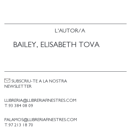
Un extraordinario y profundamente conmovedor
viaje de supervivencia y capacidad de recuperación,
destinado a convertirse en un clásico, que nos
muestra cómo una pequeña parte del mundo
natural puede iluminar nuestra propia existencia
L'AUTOR/A
humana, a la vez que proporciona una apreciación
de lo que significa estar plenamente vivo.
BAILEY, ELISABETH TOVA
SUBSCRIU-TE A LA NOSTRA
NEWSLETTER
LLIBRERIA@LLIBRERIAFINESTRES.COM
T.93 384 08 09
PALAMOS@LLIBRERIAFINESTRES.COM
T.97 213 18 70